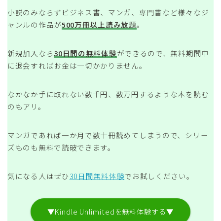
小説のみならずビジネス書、マンガ、専門書など様々なジ
ャンルの作品が
500万冊以上読み放題
。
新規加入なら
30日間の無料体験
ができるので、無料期間中
に退会すればお金は一切かかりません。
なかなか手に取れない数千円、数万円するような本を読む
のもアリ。
マンガであれば一か月で数十冊読めてしまうので、シリー
ズものも無料で読破できます。
気になる人はぜひ
30日間無料体験
でお試しください。
▼Kindle Unlimitedを無料体験する▼