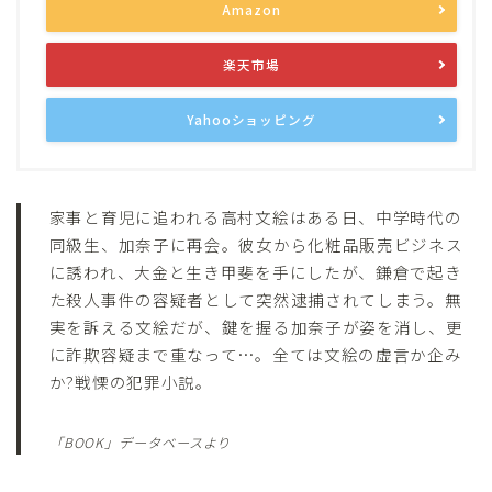
Amazon
楽天市場
Yahooショッピング
家事と育児に追われる高村文絵はある日、中学時代の
同級生、加奈子に再会。彼女から化粧品販売ビジネス
に誘われ、大金と生き甲斐を手にしたが、鎌倉で起き
た殺人事件の容疑者として突然逮捕されてしまう。無
実を訴える文絵だが、鍵を握る加奈子が姿を消し、更
に詐欺容疑まで重なって…。全ては文絵の虚言か企み
か?戦慄の犯罪小説。
「BOOK」データベースより