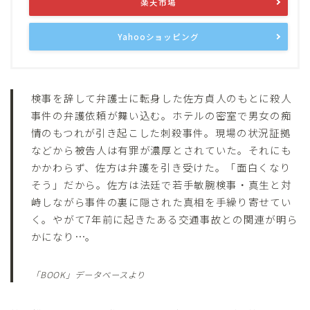
楽天市場
Yahooショッピング
検事を辞して弁護士に転身した佐方貞人のもとに殺人
事件の弁護依頼が舞い込む。ホテルの密室で男女の痴
情のもつれが引き起こした刺殺事件。現場の状況証拠
などから被告人は有罪が濃厚とされていた。それにも
かかわらず、佐方は弁護を引き受けた。「面白くなり
そう」だから。佐方は法廷で若手敏腕検事・真生と対
峙しながら事件の裏に隠された真相を手繰り寄せてい
く。やがて7年前に起きたある交通事故との関連が明ら
かになり…。
「BOOK」データベースより