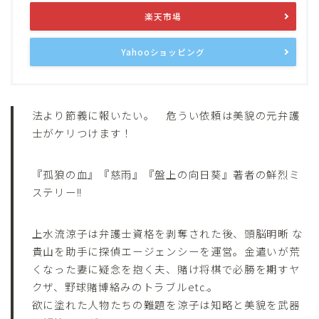
楽天市場
Yahooショッピング
法より節義に報いたい。 危うい依頼は美貌の元弁護
士がケリつけます！
『孤狼の血』『慈雨』『盤上の向日葵』著者の鮮烈ミ
ステリー!!
上水流涼子は弁護士資格を剥奪された後、頭脳明晰 な
貴山を助手に探偵エージェンシーを運営。金遣いが荒
くなった妻に疑念を抱く夫、賭け将棋で必勝を期すヤ
クザ、野球賭博絡みのトラブルetc.。
欲に塗れた人物たちの難題を涼子は知略と美貌を武器