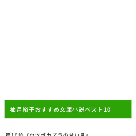
柚月裕子おすすめ文庫小説ベスト10
第10位『ウツボカズラの甘い息』