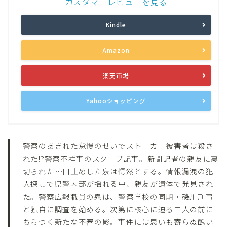
カスタマーレビューを見る
Kindle
Amazon
楽天市場
Yahooショッピング
警察のあきれた怠慢のせいでストーカー被害者は殺さ
れた!?警察不祥事のスクープ記事。新聞記者の親友に裏
切られた…口止めした泉は愕然とする。情報漏洩の犯
人探しで県警内部が揺れる中、親友が遺体で発見され
た。警察広報職員の泉は、警察学校の同期・磯川刑事
と独自に調査を始める。次第に核心に迫る二人の前に
ちらつく新たな不審の影。事件には思いも寄らぬ醜い