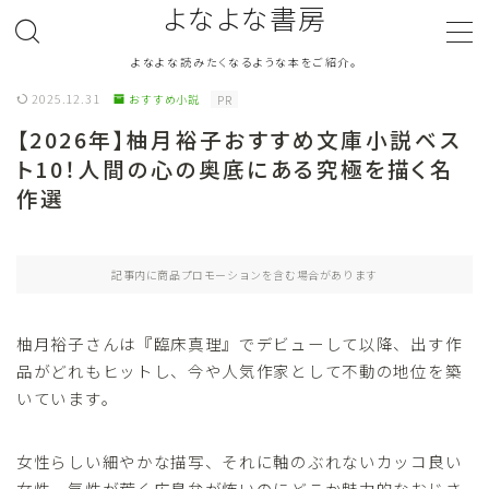
よなよな書房
よなよな読みたくなるような本をご紹介。
MENU
2025.12.31
おすすめ小説
PR
【2026年】柚月裕子おすすめ文庫小説ベス
ジャンル
Genre
ト10！人間の心の奥底にある究極を描く名
作選
ランキング
Ranking
作者別おすすめ
Author
記事内に商品プロモーションを含む場合があります
評価
Evaluation
柚月裕子さんは『臨床真理』でデビューして以降、出す作
品がどれもヒットし、今や人気作家として不動の地位を築
いています。
読書をより楽しむ
Good Reading
音楽
Music
女性らしい細やかな描写、それに軸のぶれないカッコ良い
女性、気性が荒く広島弁が怖いのにどこか魅力的なおじさ