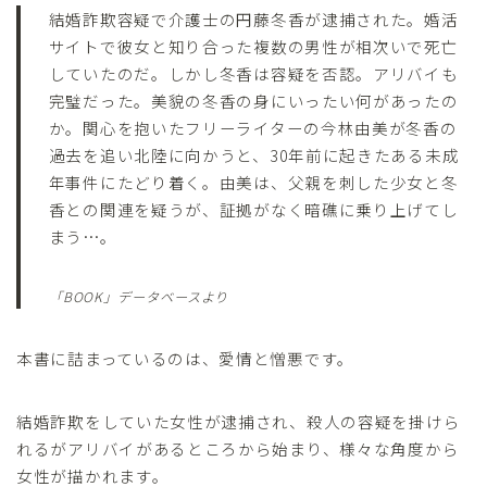
結婚詐欺容疑で介護士の円藤冬香が逮捕された。婚活
サイトで彼女と知り合った複数の男性が相次いで死亡
していたのだ。しかし冬香は容疑を否認。アリバイも
完璧だった。美貌の冬香の身にいったい何があったの
か。関心を抱いたフリーライターの今林由美が冬香の
過去を追い北陸に向かうと、30年前に起きたある未成
年事件にたどり着く。由美は、父親を刺した少女と冬
香との関連を疑うが、証拠がなく暗礁に乗り上げてし
まう…。
「BOOK」データベースより
本書に詰まっているのは、愛情と憎悪です。
結婚詐欺をしていた女性が逮捕され、殺人の容疑を掛けら
れるがアリバイがあるところから始まり、様々な角度から
女性が描かれます。