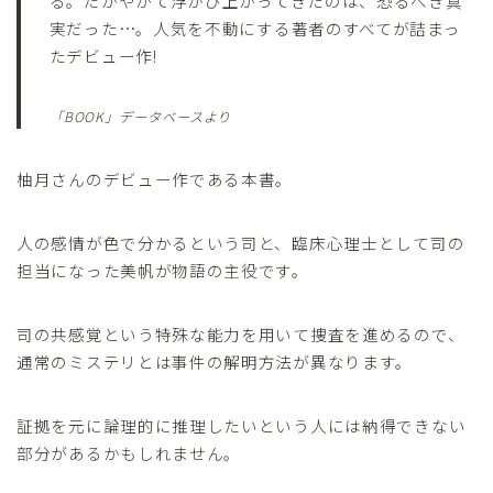
る。だがやがて浮かび上がってきたのは、恐るべき真
実だった…。人気を不動にする著者のすべてが詰まっ
たデビュー作!
「BOOK」データベースより
柚月さんのデビュー作である本書。
人の感情が色で分かるという司と、臨床心理士として司の
担当になった美帆が物語の主役です。
司の共感覚という特殊な能力を用いて捜査を進めるので、
通常のミステリとは事件の解明方法が異なります。
証拠を元に論理的に推理したいという人には納得できない
部分があるかもしれません。