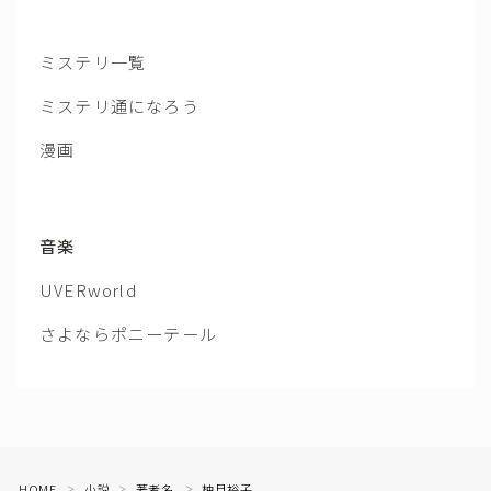
ミステリ一覧
ミステリ通になろう
漫画
音楽
UVERworld
さよならポニーテール
HOME
小説
著者名
柚月裕子
＞
＞
＞