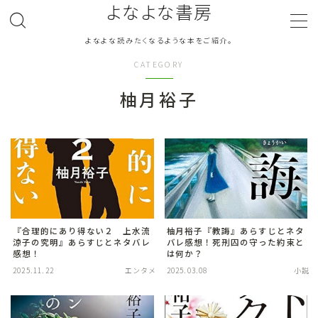
よなよな書房
よなよな読みたくなるような本をご紹介。
MENU
CATEGORY
柚月裕子
ジャンル
Genre
ランキング
Ranking
作者別おすすめ
Author
評価
Evaluation
『合理的にあり得ない２ 上水流
柚月裕子『教誨』あらすじとネタ
涼子の究明』あらすじとネタバレ
バレ感想！死刑囚の守った約束と
感想！
は何か？
読書をより楽しむ
Good Reading
2025.11.22
エンタメ
2025.03.08
小説
音楽
Music