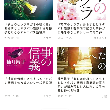
『チョウセンアサガオの咲く夏』
『月下のサクラ』あらすじとネタ
あらすじとネタバレ感想！柚月裕
バレ感想！警察内で起きた事件が
子初となるオムニバス短編集
巨悪を導き出すシリーズ第二弾
2024.06.08
ミステリ
2024.02.25
サスペンス
『検事の信義』あらすじとネタバ
柚月裕子『あしたの君へ』あらす
レ感想！佐方貞人シリーズ第四弾
じとネタバレ感想！家庭調査官見
習いが悩み苦しむ人に救いの手を
差し伸べる物語
2021.10.26
ミステリ
2021.01.22
小説