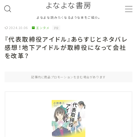
よなよな書房
よなよな読みたくなるような本をご紹介。
MENU
2024.10.06
エンタメ
PR
『代表取締役アイドル』あらすじとネタバレ
ジャンル
Genre
感想！地下アイドルが取締役になって会社
を改革？
ランキング
Ranking
作者別おすすめ
Author
記事内に商品プロモーションを含む場合があります
評価
Evaluation
読書をより楽しむ
Good Reading
音楽
Music