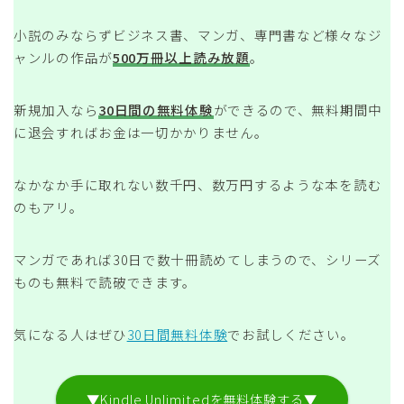
小説のみならずビジネス書、マンガ、専門書など様々なジ
ャンルの作品が
500万冊以上読み放題
。
新規加入なら
30日間の無料体験
ができるので、無料期間中
に退会すればお金は一切かかりません。
なかなか手に取れない数千円、数万円するような本を読む
のもアリ。
マンガであれば30日で数十冊読めてしまうので、シリーズ
ものも無料で読破できます。
気になる人はぜひ
30日間無料体験
でお試しください。
▼Kindle Unlimitedを無料体験する▼