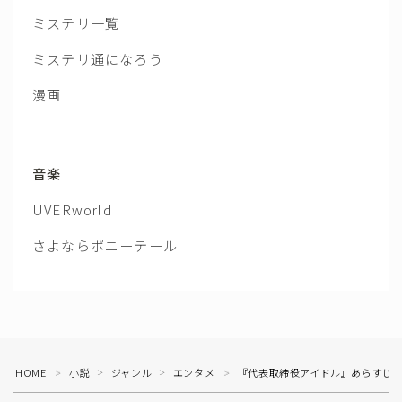
ミステリ一覧
ミステリ通になろう
漫画
音楽
UVERworld
さよならポニーテール
HOME
小説
ジャンル
エンタメ
『代表取締役アイドル』あらすじ
＞
＞
＞
＞