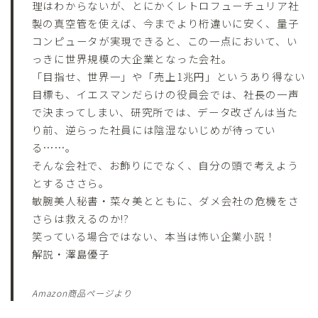
理はわからないが、とにかくレトロフューチュリア社
製の真空管を使えば、今までより桁違いに安く、量子
コンピュータが実現できると、この一点において、い
っきに世界規模の大企業となった会社。
「目指せ、世界一」や「売上1兆円」というあり得ない
目標も、イエスマンだらけの役員会では、社長の一声
で決まってしまい、研究所では、データ改ざんは当た
り前、逆らった社員には陰湿ないじめが待ってい
る……。
そんな会社で、お飾りにでなく、自分の頭で考えよう
とするささら。
敏腕美人秘書・菜々美とともに、ダメ会社の危機をさ
さらは救えるのか!?
笑っている場合ではない、本当は怖い企業小説！
解説・澤島優子
Amazon商品ページより