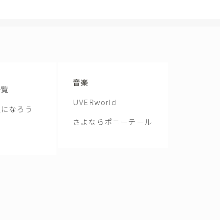
音楽
一覧
UVERworld
通になろう
さよならポニーテール