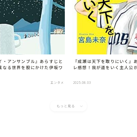
『成瀬は天下を取りにいく』
イ・アンサンブル』あらすじと
レ感想！我が道をいく主人公
異なる世界を股にかけた伊坂ワ
エンタメ
2025.08.03
もっと見る