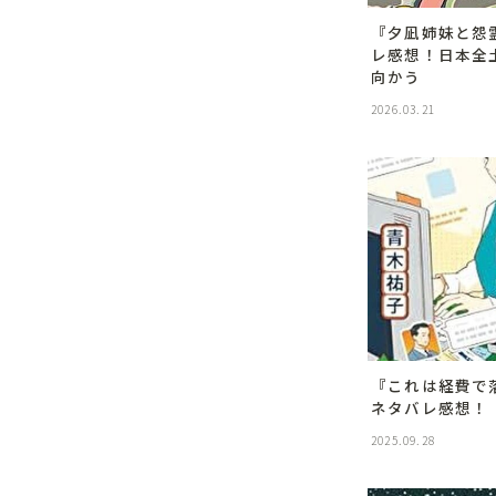
『夕凪姉妹と怨
レ感想！日本全
向かう
2026.03.21
『これは経費で
ネタバレ感想！
2025.09.28