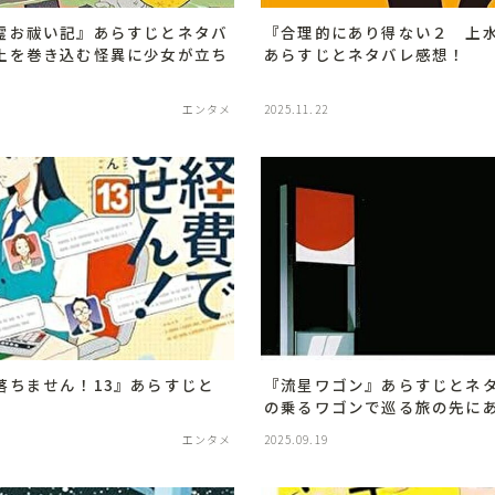
霊お祓い記』あらすじとネタバ
『合理的にあり得ない２ 上
土を巻き込む怪異に少女が立ち
あらすじとネタバレ感想！
音楽
Music
エンタメ
2025.11.22
落ちません！13』あらすじと
『流星ワゴン』あらすじとネ
の乗るワゴンで巡る旅の先に
エンタメ
2025.09.19