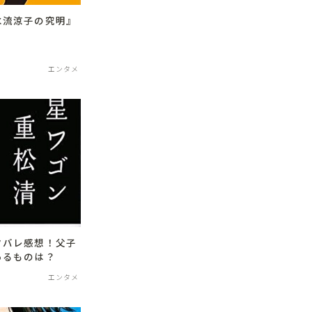
水流涼子の究明』
エンタメ
タバレ感想！父子
あるものは？
エンタメ