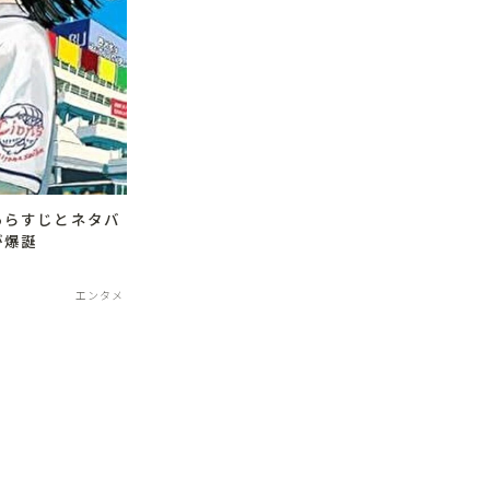
あらすじとネタバ
が爆誕
エンタメ