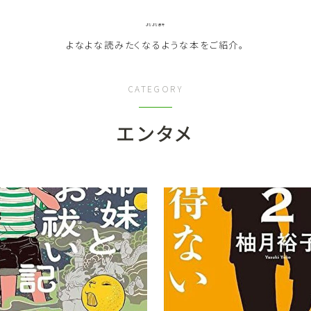
よなよな書房
よなよな読みたくなるような本をご紹介。
CATEGORY
エンタメ
ジャンル
Genre
ランキング
Ranking
作者別おすすめ
Author
評価
Evaluation
読書をより楽しむ
Good Reading