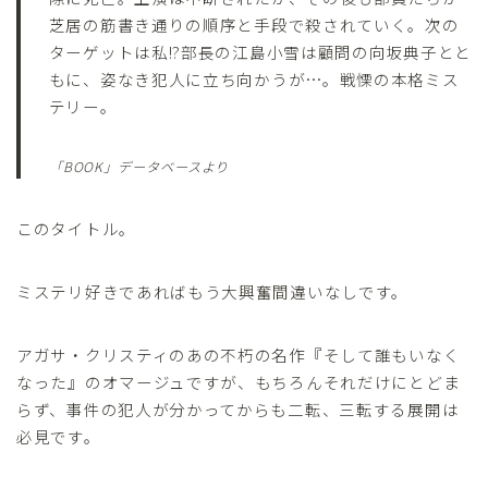
芝居の筋書き通りの順序と手段で殺されていく。次の
ターゲットは私!?部長の江島小雪は顧問の向坂典子とと
もに、姿なき犯人に立ち向かうが…。戦慄の本格ミス
テリー。
「BOOK」データベースより
このタイトル。
ミステリ好きであればもう大興奮間違いなしです。
アガサ・クリスティのあの不朽の名作『そして誰もいなく
なった』のオマージュですが、もちろんそれだけにとどま
らず、事件の犯人が分かってからも二転、三転する展開は
必見です。