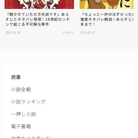
『開かせていただき光栄です』あら
『ちょっと一杯のはずだったの
すじとネタバレ感想！18世紀ロンド
徹底ネタバレ解説！あらすじか
ンで起こる不可解な事件
末まで！
2020.04.28
ミステリ
2018.06.12
読書
小説全般
小説ランキング
一押し小説
電子書籍