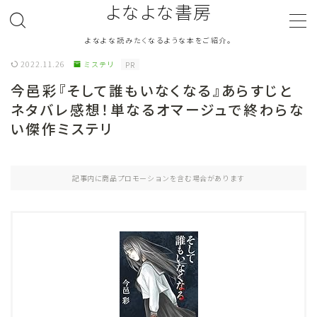
よなよな書房
よなよな読みたくなるような本をご紹介。
MENU
2022.11.26
ミステリ
PR
今邑彩『そして誰もいなくなる』あらすじと
ジャンル
Genre
ネタバレ感想！単なるオマージュで終わらな
い傑作ミステリ
ランキング
Ranking
作者別おすすめ
Author
記事内に商品プロモーションを含む場合があります
評価
Evaluation
読書をより楽しむ
Good Reading
音楽
Music