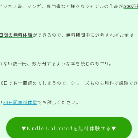
ビジネス書、マンガ、専門書など様々なジャンルの作品が
500
0日間の無料体験
ができるので、無料期間中に退会すればお金は
れない数千円、数万円するような本を読むのもアリ。
30日で数十冊読めてしまうので、シリーズものも無料で読破で
ひ
30日間無料体験
でお試しください。
▼Kindle Unlimitedを無料体験する▼