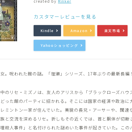
created by
Rinker
音楽
Music
カスタマーレビューを見る
Kindle
Amazon
楽天市場
Yahooショッピング
女。呪われた館の謎。「理瀬」シリーズ、17年ぶりの最新長編
学中のリセ・ミズノは、友人のアリスから「ブラックローズハウ
たどった館のパーティに招かれる。そこには国家の経済や政治に
・レミントン一家が住んでいた。美貌の長兄・アーサーや、闊達
家族と交流を深めるリセ。折しもその近くでは、首と胴体が切断
祭壇殺人事件」と名付けられた謎めいた事件が起きていた。この