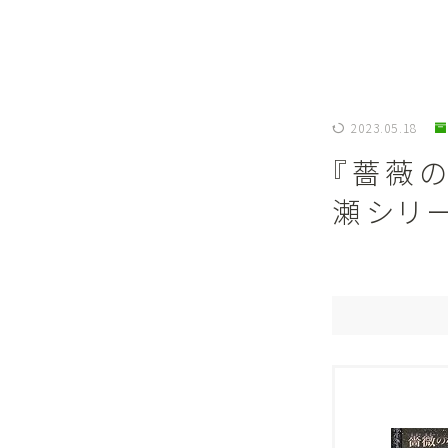
2023.05.18
『薔薇
瀬シリ