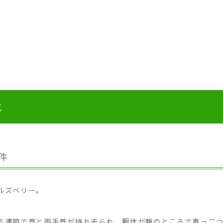
じ
件
ルズベリー。
る遺跡で首と両手首が持ち去られ、胴体が腹のところで真っ二