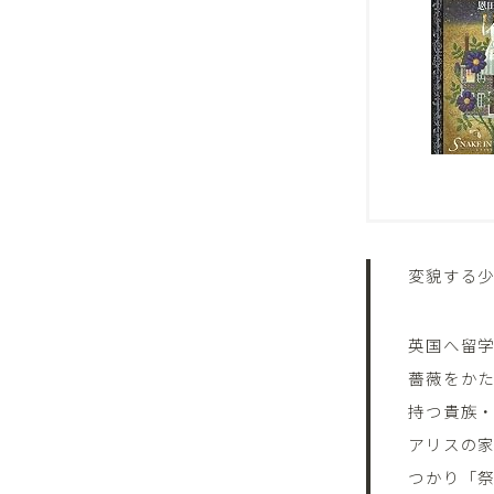
変貌する少
英国へ留
薔薇をか
持つ貴族
アリスの
つかり「