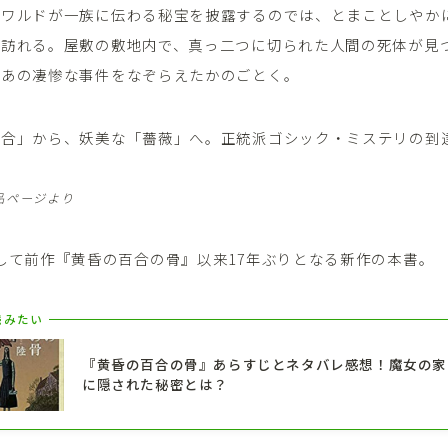
ズワルドが一族に伝わる秘宝を披露するのでは、とまことしやか
が訪れる。屋敷の敷地内で、真っ二つに切られた人間の死体が見
、あの凄惨な事件をなぞらえたかのごとく。
百合」から、妖美な「薔薇」へ。正統派ゴシック・ミステリの到
商品ページより
して前作『黄昏の百合の骨』以来17年ぶりとなる新作の本書。
読みたい
『黄昏の百合の骨』あらすじとネタバレ感想！魔女の家
に隠された秘密とは？