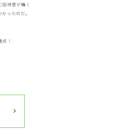
に招待客が囁く
つかったのだ。
達点！