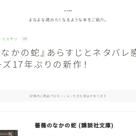
よなよな書房
よなよな読みたくなるような本をご紹介。
ミステリ
PR
のなかの蛇』あらすじとネタバレ
ジャンル
ーズ17年ぶりの新作！
Genre
ランキング
Ranking
記事内に商品プロモーションを含む場合があります
作者別おすすめ
Author
評価
Evaluation
薔薇のなかの蛇 (講談社文庫)
読書をより楽しむ
Good Reading