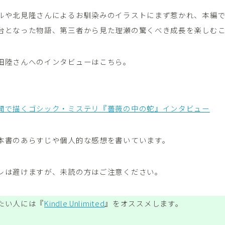
ルや北見隆さんによるお馴染みのイラストにまず惹かれ、本編
台となった物語、第三者から見た理瀬の驚くべき成長を楽しむ
田陸さんへのインタビューはこちら。
開で描くゴシック・ミステリ『薔薇の中の蛇』インタビュー
本書のあらすじや個人的な感想を書いています。
レは避けますが、未読の方はご注意ください。
たい人には『
Kindle Unlimited
』をオススメします。