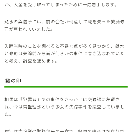
が、大金を受け取ってしまったために一応着手します。
鑓水の興信所には、前の会社が倒産して職を失った繁藤修
司が雇われていました。
失踪当時のことを調べると不審な点が多く見つかり、鑓水
と修司は失踪前から尚が何らかの事件に巻き込まれていた
と考え、調査を進めます。
謎の印
相馬は『犯罪者』での事件をきっかけに交通課に左遷さ
れ、今は常盤理沙という少女の失踪事件を捜査していまし
た。
理沙は大企業の財務部長の長女で、警察の捜査はかなり気