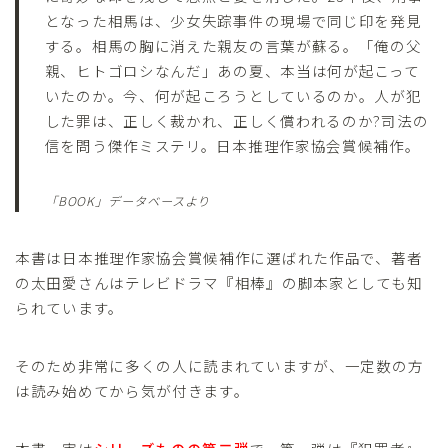
となった相馬は、少女失踪事件の現場で同じ印を発見
する。相馬の胸に消えた親友の言葉が蘇る。「俺の父
親、ヒトゴロシなんだ」あの夏、本当は何が起こって
いたのか。今、何が起ころうとしているのか。人が犯
した罪は、正しく裁かれ、正しく償われるのか?司法の
信を問う傑作ミステリ。日本推理作家協会賞候補作。
「BOOK」データベースより
本書は日本推理作家協会賞候補作に選ばれた作品で、著者
の太田愛さんはテレビドラマ『相棒』の脚本家としても知
られています。
そのため非常に多くの人に読まれていますが、一定数の方
は読み始めてから気が付きます。