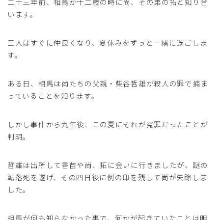
二十三年前、相馬が十二歳の時に尚、その弟の拓と知り合
います。
三人はすぐに仲良くなり、夏休みをずっと一緒に過ごしま
す。
ある日、相馬は尚たちの父親・柴谷哲雄が殺人の罪で捕ま
っていることを知ります。
しかし事件から九年後、この夏にそれが冤罪だったことが
判明。
哲雄は出所して香苗や尚、拓に会いに行きましたが、謎の
転落死を遂げ、その四日後に例の印を残して尚が失踪しま
した。
相馬が何も知らなかった裏で、何かが起きていたことは明