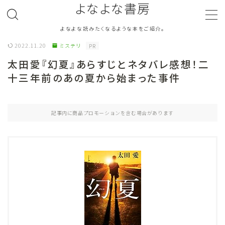
よなよな書房
よなよな読みたくなるような本をご紹介。
MENU
2022.11.20
ミステリ
PR
太田愛『幻夏』あらすじとネタバレ感想！二
ジャンル
Genre
十三年前のあの夏から始まった事件
ランキング
Ranking
記事内に商品プロモーションを含む場合があります
作者別おすすめ
Author
評価
Evaluation
読書をより楽しむ
Good Reading
音楽
Music