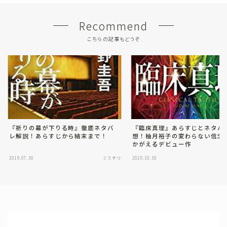
Recommend
こちらの記事もどうぞ
『祈りの幕が下りる時』徹底ネタバ
『臨床真理』あらすじとネタバ
レ解説！あらすじから結末まで！
想！柚月裕子の変わらない信念
かがえるデビュー作
2019.07.30
ミステリ
2020.10.30
サ