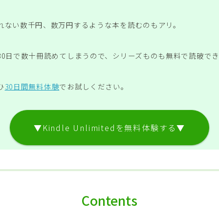
れない数千円、数万円するような本を読むのもアリ。
30日で数十冊読めてしまうので、シリーズものも無料で読破で
ひ
30日間無料体験
でお試しください。
▼Kindle Unlimitedを無料体験する▼
Contents