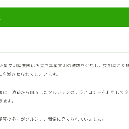
じ
一次火星文明調査隊は火星で異星文明の遺跡を発見し、突如現れた
に全滅させられてしまいます。
類は、遺跡から回収したタルシアンのテクノロジーを利用してタ
きます。
予算の多くがタルシアン関係に充てられていました。