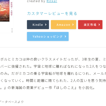
created by
Rinker
音楽
Music
カスタマーレビューを見る
Kindle
Amazon
楽天市場
Yahooショッピング
ノボルとミカコは仲の良いクラスメイトだったが、3年生の夏、
ンバーに抜擢された。宇宙と地球に離ればなれになった2人をつ
ルのみ。だがミカコの乗る宇宙船が地球を離れるにつれ、メール
くなっていく。時間と距離に隔てられた、2人の互いを思う気
は。』の新海誠の商業デビュー作『ほしのこえ』を小説化。
データベースより