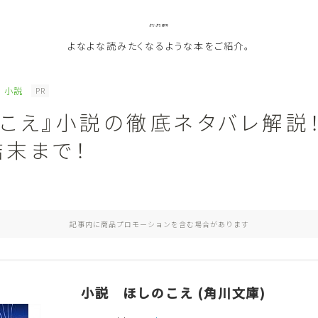
よなよな書房
よなよな読みたくなるような本をご紹介。
小説
PR
のこえ』小説の徹底ネタバレ解説
ジャンル
結末まで！
Genre
ランキング
Ranking
記事内に商品プロモーションを含む場合があります
作者別おすすめ
Author
評価
Evaluation
小説 ほしのこえ (角川文庫)
読書をより楽しむ
Good Reading