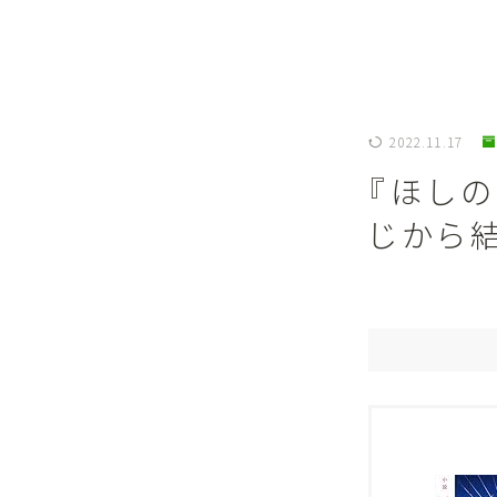
2022.11.17
『ほし
じから