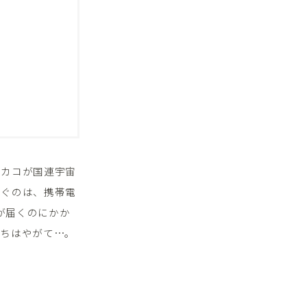
ミカコが国連宇宙
なぐのは、携帯電
が届くのにかか
持ちはやがて…。