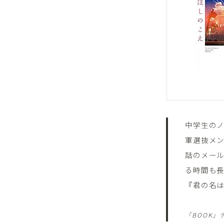
中学生の
軍選抜メ
話のメー
る時間も長
『君の名
「BOOK」