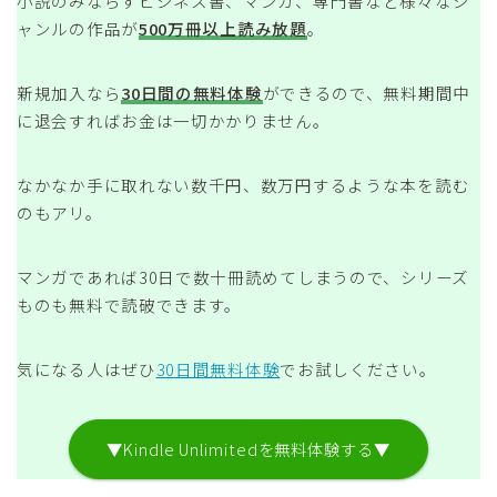
小説のみならずビジネス書、マンガ、専門書など様々なジ
ャンルの作品が
500万冊以上読み放題
。
新規加入なら
30日間の無料体験
ができるので、無料期間中
に退会すればお金は一切かかりません。
なかなか手に取れない数千円、数万円するような本を読む
のもアリ。
マンガであれば30日で数十冊読めてしまうので、シリーズ
ものも無料で読破できます。
気になる人はぜひ
30日間無料体験
でお試しください。
▼Kindle Unlimitedを無料体験する▼