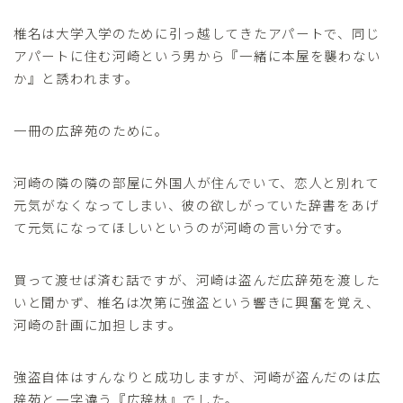
椎名は大学入学のために引っ越してきたアパートで、同じ
アパートに住む河崎という男から『一緒に本屋を襲わない
か』と誘われます。
一冊の広辞苑のために。
河崎の隣の隣の部屋に外国人が住んでいて、恋人と別れて
元気がなくなってしまい、彼の欲しがっていた辞書をあげ
て元気になってほしいというのが河崎の言い分です。
買って渡せば済む話ですが、河崎は盗んだ広辞苑を渡した
いと聞かず、椎名は次第に強盗という響きに興奮を覚え、
河崎の計画に加担します。
強盗自体はすんなりと成功しますが、河崎が盗んだのは広
辞苑と一字違う『広辞林』でした。