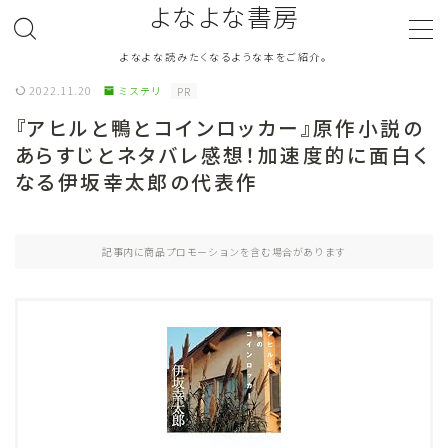
よなよな書房
よなよな読みたくなるような本をご紹介。
MENU
2022.11.20
ミステリ
PR
『アヒルと鴨とコインロッカー』原作小説の
ジャンル
Genre
あらすじとネタバレ感想！加速度的に面白く
なる伊坂幸太郎の代表作
ランキング
Ranking
作者別おすすめ
Author
記事内に商品プロモーションを含む場合があります
評価
Evaluation
読書をより楽しむ
Good Reading
音楽
Music