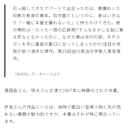
引っ越してきたアパートで出会ったのは、悪魔めいた
印象の長身の青年。初対面だというのに、彼はいきな
り「一緒に本屋を襲わないか」と持ちかけてきた。彼
の標的は―たった一冊の広辞苑!?そんなおかしな話に乗
る気などなかったのに、なぜか僕は決行の夜、モデル
ガンを手に書店の裏口に立ってしまったのだ!注目の気
鋭が放つ清冽な傑作。第25回吉川英治文学新人賞受賞
作。
「BOOK」データベースより
濱田岳さん、瑛太さん主演で2007年に映画化された本書。
伊坂さんの作品といえば、独特で面白い登場人物と先の読
めない展開が魅力的ですが、本書はそれが特に際立ってい
ます。