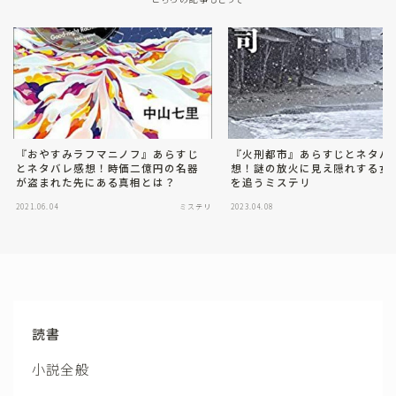
『おやすみラフマニノフ』あらすじ
『火刑都市』あらすじとネタバ
とネタバレ感想！時価二億円の名器
想！謎の放火に見え隠れする女
が盗まれた先にある真相とは？
を追うミステリ
2021.06.04
ミステリ
2023.04.08
読書
小説全般