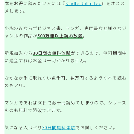
本をお得に読みたい人には『
Kindle Unlimited
』をオスス
メします。
小説のみならずビジネス書、マンガ、専門書など様々なジ
ャンルの作品が
500万冊以上読み放題
。
新規加入なら
30日間の無料体験
ができるので、無料期間中
に退会すればお金は一切かかりません。
なかなか手に取れない数千円、数万円するような本を読む
のもアリ。
マンガであれば30日で数十冊読めてしまうので、シリーズ
ものも無料で読破できます。
気になる人はぜひ
30日間無料体験
でお試しください。