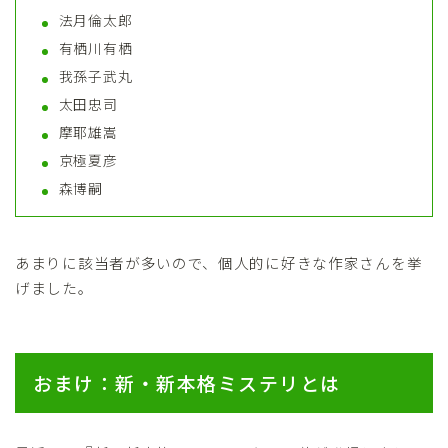
法月倫太郎
有栖川有栖
我孫子武丸
太田忠司
摩耶雄嵩
京極夏彦
森博嗣
あまりに該当者が多いので、個人的に好きな作家さんを挙
げました。
おまけ：新・新本格ミステリとは