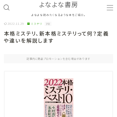
よなよな書房
よなよな読みたくなるような本をご紹介。
MENU
2022.11.29
ミステリ
PR
本格ミステリ、新本格ミステリって何？定義
ジャンル
Genre
や違いを解説します
ランキング
Ranking
記事内に商品プロモーションを含む場合があります
作者別おすすめ
Author
評価
Evaluation
読書をより楽しむ
Good Reading
音楽
Music