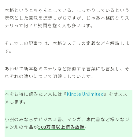
本格というとちゃんとしている、しっかりしているという
漠然とした意味を連想しがちですが、じゃあ本格的なミス
テリって何？と疑問を抱く人も多いはず。
そこでこの記事では、
本格ミステリの定義など
を解説しま
す。
あわせて新本格ミステリなど類似する言葉にも言及し、そ
れぞれの違いについて明確にしています。
本をお得に読みたい人には『
Kindle Unlimited
』をオスス
メします。
小説のみならずビジネス書、マンガ、専門書など様々なジ
ャンルの作品が
500万冊以上読み放題
。