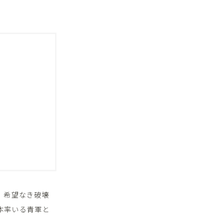
。希望なき破壊
本率いる青軍と