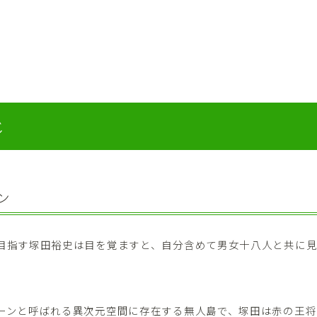
じ
ン
目指す塚田裕史は目を覚ますと、自分含めて男女十八人と共に
ーンと呼ばれる異次元空間に存在する無人島で、塚田は赤の王将