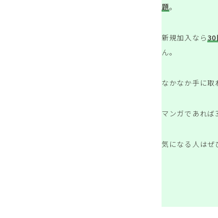
題
。
新規加入なら
3
ん。
なかなか手に取
マンガであれば
気になる人はぜ