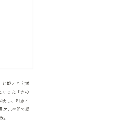
」と戦えと突然
となった「赤の
駆使し、知恵と
異次元空間で繰
戦。