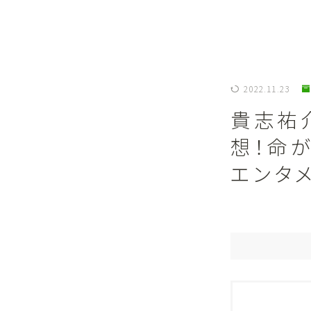
2022.11.23
貴志祐
想！命
エンタ