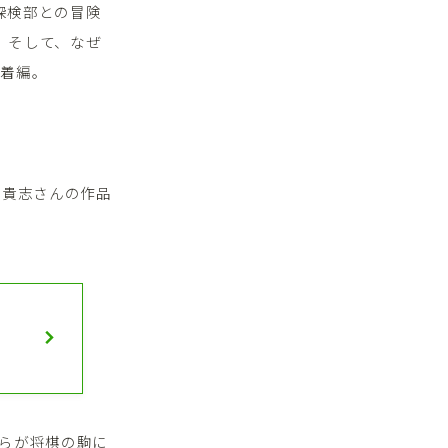
探検部との冒険
。そして、なぜ
決着編。
、貴志さんの作品
らが将棋の駒に