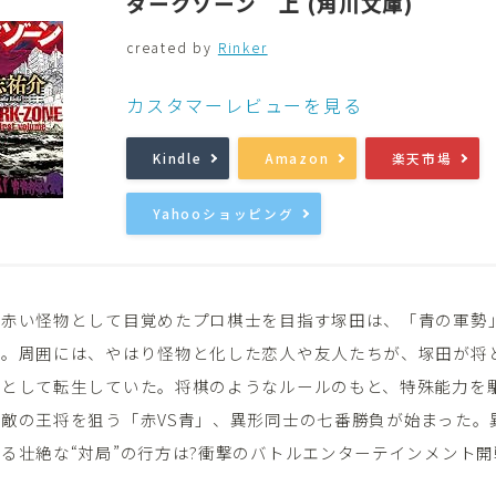
ダークゾーン 上 (角川文庫)
created by
Rinker
音楽
Music
カスタマーレビューを見る
Kindle
Amazon
楽天市場
Yahooショッピング
、赤い怪物として目覚めたプロ棋士を目指す塚田は、「青の軍勢
る。周囲には、やはり怪物と化した恋人や友人たちが、塚田が将
駒として転生していた。将棋のようなルールのもと、特殊能力を
敵の王将を狙う「赤VS青」、異形同士の七番勝負が始まった。
る壮絶な“対局”の行方は?衝撃のバトルエンターテインメント開