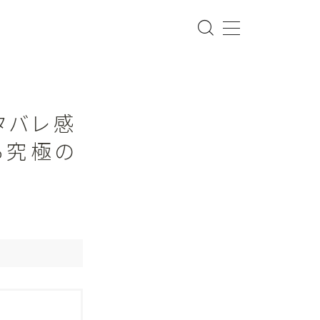
タバレ感
る究極の