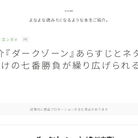
よなよな書房
よなよな読みたくなるような本をご紹介。
エンタメ
PR
介『ダークゾーン』あらすじとネ
ジャンル
がけの七番勝負が繰り広げられ
Genre
メ
ランキング
Ranking
作者別おすすめ
Author
記事内に商品プロモーションを含む場合があります
評価
Evaluation
読書をより楽しむ
Good Reading