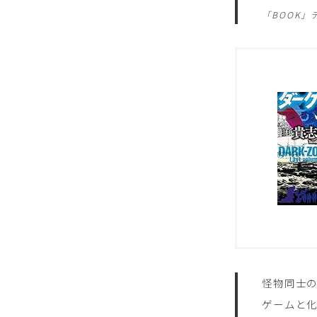
「BOOK」
怪物同士
ゲームと