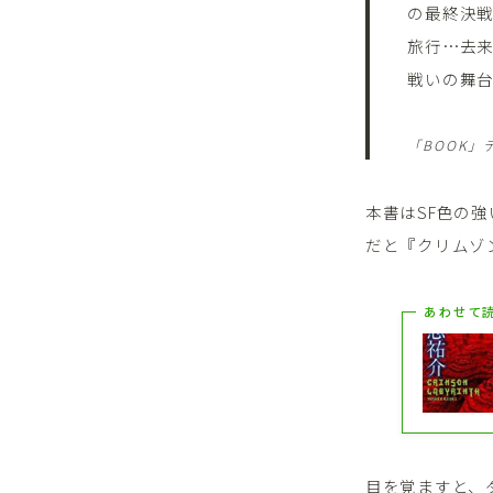
の最終決
旅行…去
戦いの舞台
「BOOK」
本書はSF色の
だと『クリムゾ
あわせて
目を覚ますと、