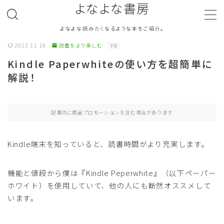
よなよな書房
よなよな読みたくなるような本をご紹介。
MENU
2022.11.18
読書をより楽しむ
PR
Kindle Paperwhiteの使い方を超簡単に
ジャンル
Genre
解説！
ランキング
Ranking
記事内に商品プロモーションを含む場合があります
作者別おすすめ
Author
Kindle端末を知っていると、読書時間がより充実します。
評価
Evaluation
機能と値段から僕は『Kindle Peperwhite』（以下ペーパー
読書をより楽しむ
Good Reading
ホワイト）を使用していて、他の人にも断然オススメして
います。
音楽
Music