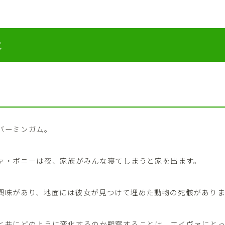
じ
バーミンガム。
ァ・ボニーは夜、家族がみんな寝てしまうと家を出ます。
興味があり、地面には彼女が見つけて埋めた動物の死骸があり
と共にどのように変化するのか観察することは、エイヴァにと