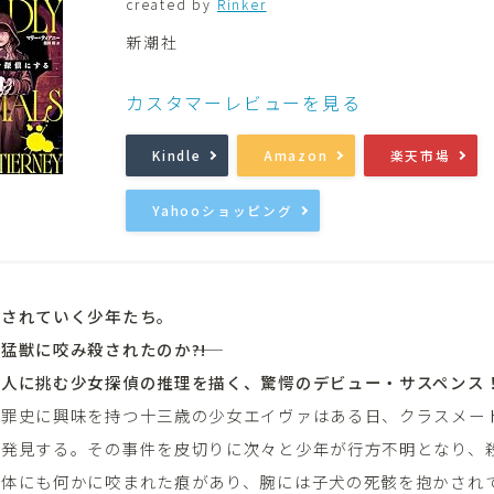
created by
Rinker
新潮社
音楽
Music
カスタマーレビューを見る
Kindle
Amazon
楽天市場
Yahooショッピング
殺されていく少年たち。
猛獣に咬み殺されたのか――?!
殺人に挑む少女探偵の推理を描く、驚愕のデビュー・サスペンス
犯罪史に興味を持つ十三歳の少女エイヴァはある日、クラスメー
を発見する。その事件を皮切りに次々と少年が行方不明となり、
遺体にも何かに咬まれた痕があり、腕には子犬の死骸を抱かされ