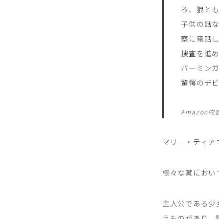
ろ、狼と
子供の話
察に電話
捜査を進め
バーミン
驚愕のデ
Amazon
マリー・ティア
様々な賞におい
主人公である少
うものがあり、