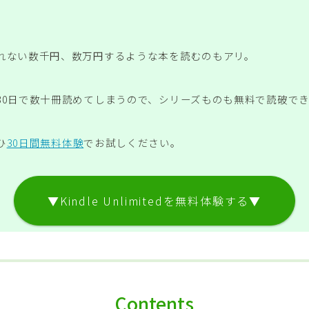
れない数千円、数万円するような本を読むのもアリ。
30日で数十冊読めてしまうので、シリーズものも無料で読破で
ひ
30日間無料体験
でお試しください。
▼Kindle Unlimitedを無料体験する▼
Contents