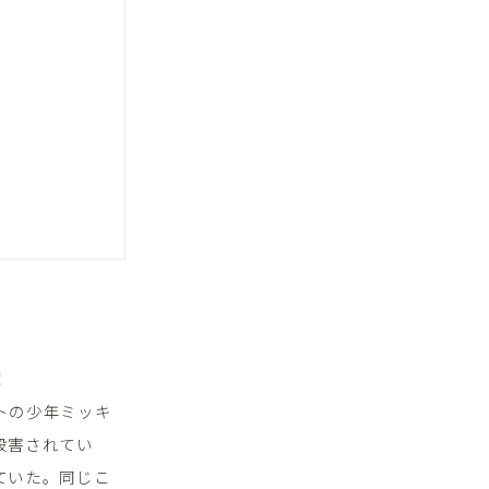
！
トの少年ミッキ
殺害されてい
ていた。同じこ