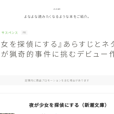
よなよな書房
よなよな読みたくなるような本をご紹介。
サスペンス
PR
少女を探偵にする』あらすじとネ
ジャンル
女が猟奇的事件に挑むデビュー
Genre
ランキング
Ranking
記事内に商品プロモーションを含む場合があります
作者別おすすめ
Author
評価
Evaluation
夜が少女を探偵にする（新潮文庫）
読書をより楽しむ
Good Reading