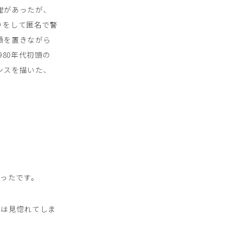
理があったが、
りをして匿名で警
頼を置きながら
80年代初頭の
ンスを描いた、
ったです。
力は見惚れてしま