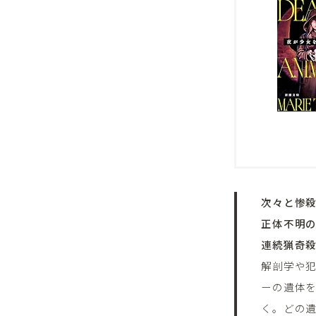
次々と惨
正体不明の
連続猟奇
解剖学や
ーの遺体
く。どの