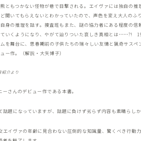
も熊ともつかない怪物が巷で目撃される。エイヴァには独自の推
など聞いてもらえないとわかっていたので、声色を変え大人のふ
し自身の推理を話す。捜査班もまた、謎の協力者にある程度の信
ていくようになり、やがて辿りついた哀しき真相とは……?! 19
ガムを舞台に、思春期前の子供たちの瑞々しい友情と猟奇サスペ
ビュー作。（解説・大矢博子）
内容紹介より
ニーさんのデビュー作である本書。
て話題になっていますが、話題に負けず劣らず内容も素晴らしか
女エイヴァの年齢に見合わない圧倒的な知識量、驚くべき行動
読者を魅了します。