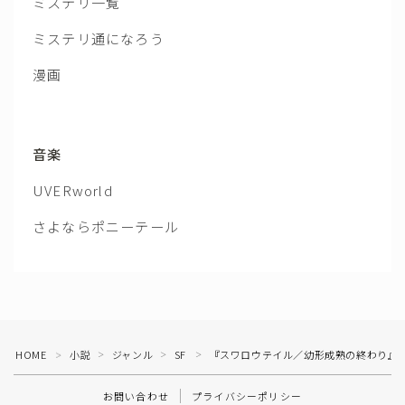
UVERworld
さよならポニーテール
HOME
小説
ジャンル
SF
『スワロウテイル／幼形成熟の終わり』
＞
＞
＞
＞
お問い合わせ
プライバシーポリシー
2017–2026 よなよな書房