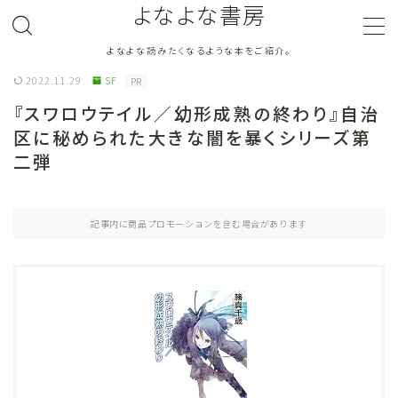
よなよな書房
よなよな読みたくなるような本をご紹介。
MENU
2022.11.29
SF
PR
『スワロウテイル／幼形成熟の終わり』自治
ジャンル
Genre
区に秘められた大きな闇を暴くシリーズ第
二弾
ランキング
Ranking
作者別おすすめ
Author
記事内に商品プロモーションを含む場合があります
評価
Evaluation
読書をより楽しむ
Good Reading
音楽
Music