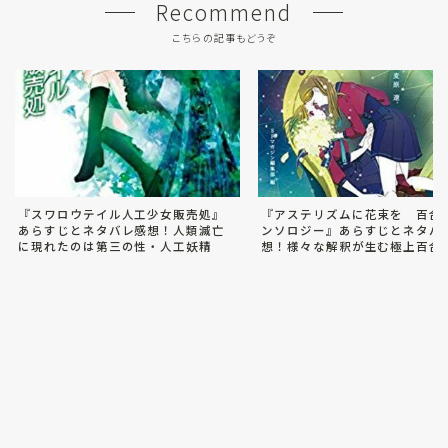
Recommend
こちらの記事もどうぞ
『スワロウテイル人工少女販売処』
『アステリズムに花束を 百合S
あらすじとネタバレ感想！人類滅亡
ンソロジー』あらすじとネタバ
に現れたのは第三の性・人工妖精
想！様々な解釈が生む極上百合S
2021.11.04
SF
2021.11.25
読書