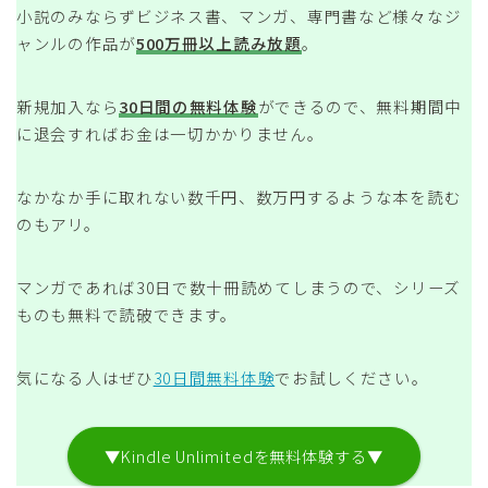
小説のみならずビジネス書、マンガ、専門書など様々なジ
ャンルの作品が
500万冊以上読み放題
。
新規加入なら
30日間の無料体験
ができるので、無料期間中
に退会すればお金は一切かかりません。
なかなか手に取れない数千円、数万円するような本を読む
のもアリ。
マンガであれば30日で数十冊読めてしまうので、シリーズ
ものも無料で読破できます。
気になる人はぜひ
30日間無料体験
でお試しください。
▼Kindle Unlimitedを無料体験する▼