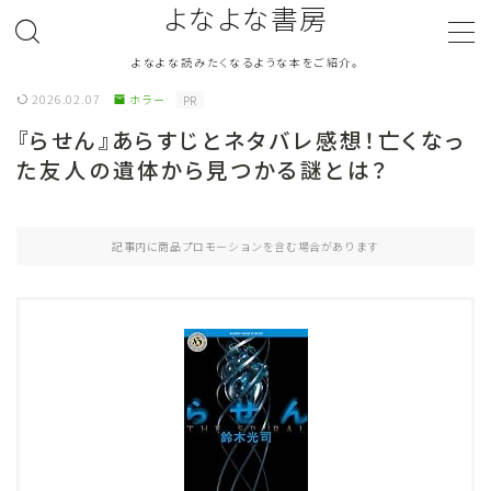
よなよな書房
よなよな読みたくなるような本をご紹介。
MENU
2026.02.07
ホラー
PR
『らせん』あらすじとネタバレ感想！亡くなっ
ジャンル
Genre
た友人の遺体から見つかる謎とは？
ランキング
Ranking
記事内に商品プロモーションを含む場合があります
作者別おすすめ
Author
評価
Evaluation
読書をより楽しむ
Good Reading
音楽
Music