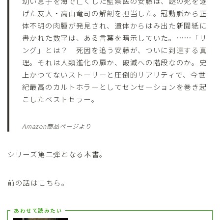
幼い息子を海で亡くした監察医の安藤は、謎の死を遂
げた友人・高山竜司の解剖を担当した。冠動脈から正
体不明の肉腫が発見され、遺体からはみ出た新聞紙に
書かれた数字は、ある言葉を暗示していた。……「リ
ング」とは？ 死因を追う安藤が、ついに到達する真
理。それは人類進化の扉か、破滅への階段なのか。史
上かつてないストーリーと圧倒的リアリティで、今世
紀最高のカルトホラーとしてセンセーションを巻き起
こしたベストセラー。
Amazon商品ページより
シリーズ第二弾となる本書。
前の話はこちら。
あわせて読みたい