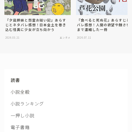
『夕凪姉妹と怨霊お祓い記』あらす
『食べると死ぬ花』あらすじと
じとネタバレ感想！日本全土を巻き
バレ感想！人間の欲望や醜さを
込む怪異に少女が立ち向かう
まで濃縮した一冊
2026.03.21
エンタメ
2026.07.11
読書
小説全般
小説ランキング
一押し小説
電子書籍