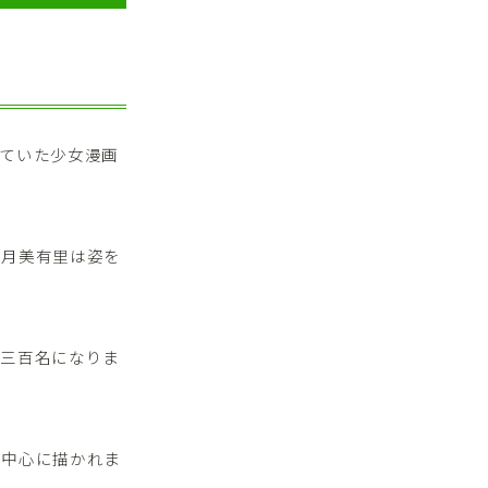
ていた少女漫画
秋月美有里は姿を
は三百名になりま
を中心に描かれま