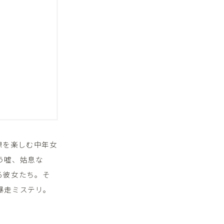
想を楽しむ中年女
う嘘、姑息な
る彼女たち。そ
暴走ミステリ。