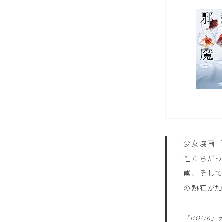
少女漫画『
性たちだ
罠、そし
の熱狂が
「BOOK」