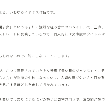
よる、いわゆるイヤミス作品です。
期少女』というあまりに強烈な組み合わせのタイトルで、正直
ストレートに反映しているので、個人的には文庫版のタイトル
もしれないので、気にしないことにします。
が、かつて連載されていた少女漫画『青い瞳のジャンヌ』と、そ
六人会』が物語の中核になっていて、人間の煌びやかさと目を背
き気がするほどおぞましく描かれています。
を置いてけぼりにするほどの勢いと問答無用さで、真梨節炸裂で