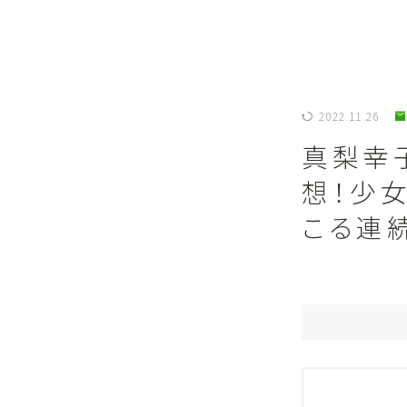
2022.11.26
真梨幸
想！少
こる連