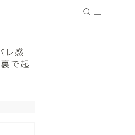
バレ感
の裏で起