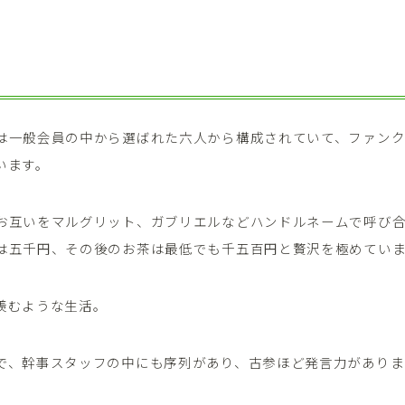
は一般会員の中から選ばれた六人から構成されていて、ファン
います。
お互いをマルグリット、ガブリエルなどハンドルネームで呼び
は五千円、その後のお茶は最低でも千五百円と贅沢を極めてい
羨むような生活。
で、幹事スタッフの中にも序列があり、古参ほど発言力がありま