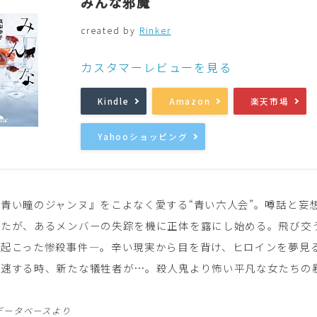
みんな邪魔
created by
Rinker
音楽
Music
カスタマーレビューを見る
Kindle
Amazon
楽天市場
Yahooショッピング
青い瞳のジャンヌ』をこよなく愛する“青い六人会”。噂話と妄
ったが、あるメンバーの失踪を機に正体を露にし始める。飛び交
て起こった惨殺事件―。辛い現実から目を背け、ヒロインを夢見
加速する時、新たな犠牲者が…。殺人鬼より怖い平凡な女たちの
データベースより