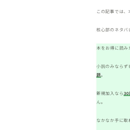
この記事では、
核心部のネタバ
本をお得に読み
小説のみならず
題
。
新規加入なら
3
ん。
なかなか手に取