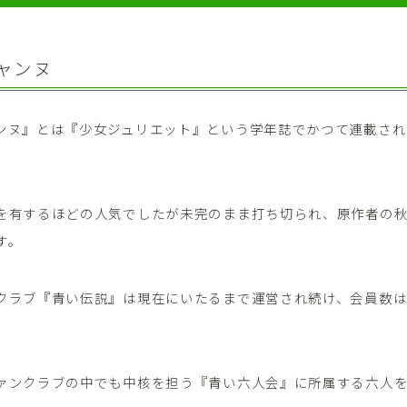
ャンヌ
ンヌ』とは『少女ジュリエット』という学年誌でかつて連載され
を有するほどの人気でしたが未完のまま打ち切られ、原作者の
す。
クラブ『青い伝説』は現在にいたるまで運営され続け、会員数
ァンクラブの中でも中核を担う『青い六人会』に所属する六人