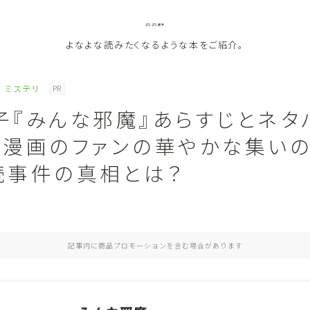
よなよな書房
よなよな読みたくなるような本をご紹介。
ミステリ
PR
子『みんな邪魔』あらすじとネタ
ジャンル
女漫画のファンの華やかな集い
Genre
続事件の真相とは？
ランキング
Ranking
作者別おすすめ
Author
記事内に商品プロモーションを含む場合があります
評価
Evaluation
読書をより楽しむ
Good Reading