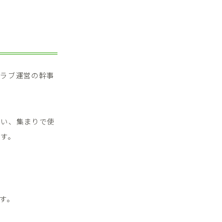
クラブ運営の幹事
合い、集まりで使
ます。
す。