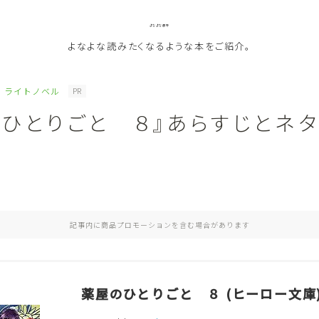
よなよな書房
よなよな読みたくなるような本をご紹介。
ライトノベル
PR
のひとりごと ８』あらすじとネ
ジャンル
Genre
ランキング
Ranking
記事内に商品プロモーションを含む場合があります
作者別おすすめ
Author
評価
Evaluation
薬屋のひとりごと ８ (ヒーロー文庫
読書をより楽しむ
Good Reading