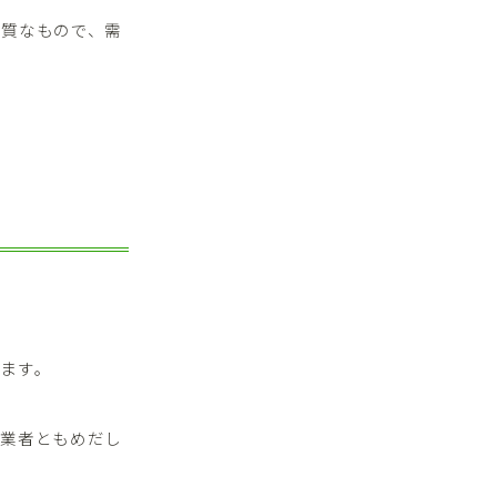
上質なもので、需
ます。
で業者ともめだし