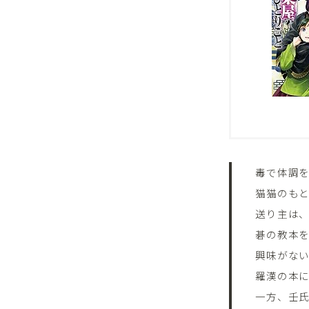
毒で体調
猫猫のも
送り主は
碁の教本
興味がな
羅漢の本
一方、壬