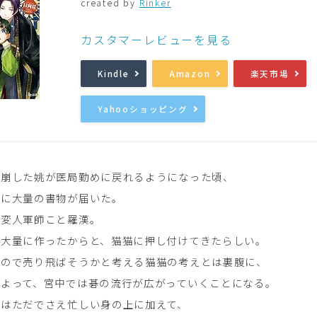
created by
Rinker
音楽
Music
カスタマーレビューを見る
Kindle
Amazon
楽天市場
Yahooショッピング
を崩した姚が医局勤めに戻れるようになった頃、
とに大量の書物が届いた。
、変人軍師こと羅漢。
を大量に作ったからと、猫猫に押し付けてきたらしい。
いので売り飛ばそうかと考える猫猫の考えとは裏腹に、
によって、宮中では碁の流行が広がっていくことになる。
氏はただでさえ忙しい身の上に加えて、