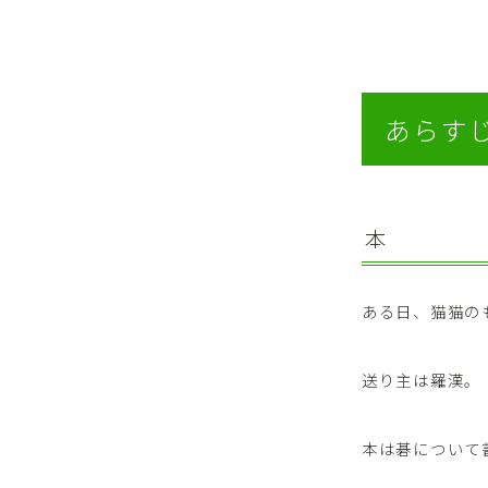
あらす
本
ある日、猫猫の
送り主は羅漢。
本は碁について