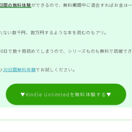
0日間の無料体験
ができるので、無料期間中に退会すればお金は
れない数千円、数万円するような本を読むのもアリ。
30日で数十冊読めてしまうので、シリーズものも無料で読破で
ひ
30日間無料体験
でお試しください。
▼Kindle Unlimitedを無料体験する▼