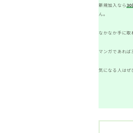
新規加入なら
3
ん。
なかなか手に取
マンガであれば
気になる人はぜ