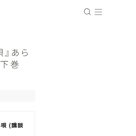
唄』あら
る下巻
唄 (講談