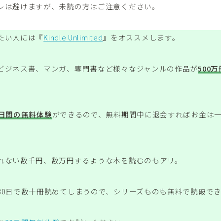
レは避けますが、未読の方はご注意ください。
たい人には『
Kindle Unlimited
』をオススメします。
ビジネス書、マンガ、専門書など様々なジャンルの作品が
500
0日間の無料体験
ができるので、無料期間中に退会すればお金は
れない数千円、数万円するような本を読むのもアリ。
30日で数十冊読めてしまうので、シリーズものも無料で読破で