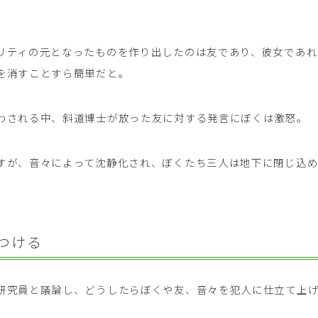
リティの元となったものを作り出したのは友であり、彼女であれ
を消すことすら簡単だと。
わされる中、斜道博士が放った友に対する発言にぼくは激怒。
すが、音々によって沈静化され、ぼくたち三人は地下に閉じ込
つける
研究員と議論し、どうしたらぼくや友、音々を犯人に仕立て上