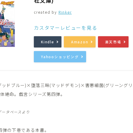
社文庫)
created by
Rinker
音楽
Music
カスタマーレビューを見る
Kindle
Amazon
楽天市場
Yahooショッピング
デッドブルー)×堕落三昧(マッドデモン)×害悪細菌(グリーングリ
絶体絶命。戯言シリーズ第四弾。
データベースより
四弾の下巻である本書。