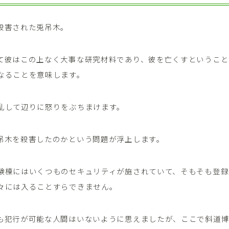
殺害された兎吊木。
て彼はこの上なく大事な研究材料であり、彼を亡くすということ
なることを意味します。
乱して辺りに怒りをぶちまけます。
吊木を殺害したのかという問題が浮上します。
験棟にはいくつものセキュリティが施されていて、そもそも登録
々には入ることすらできません。
も犯行が可能な人間はいないように思えましたが、ここで斜道