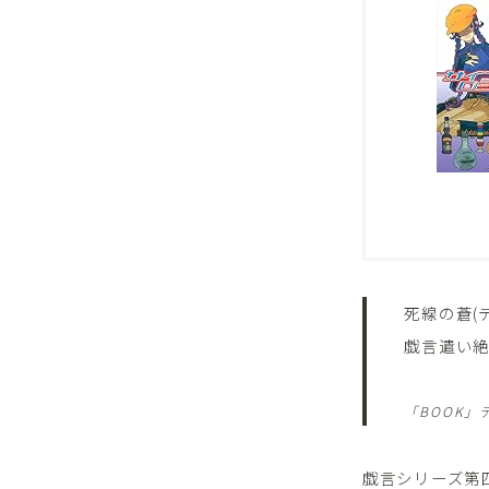
死線の蒼(
戯言遣い
「BOOK」
戯言シリーズ第