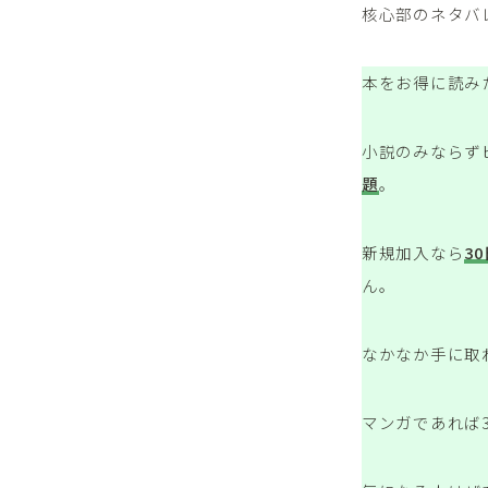
核心部のネタバ
本をお得に読み
小説のみならず
題
。
新規加入なら
3
ん。
なかなか手に取
マンガであれば