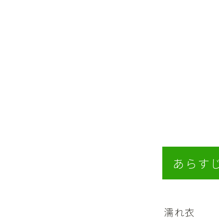
あらす
濡れ衣