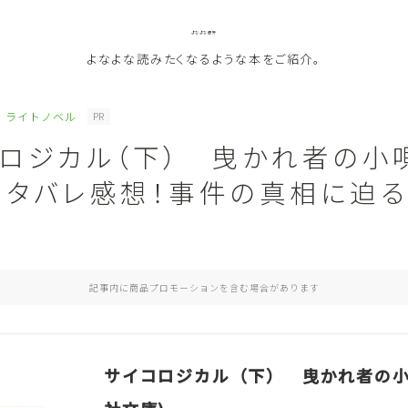
よなよな書房
よなよな読みたくなるような本をご紹介。
ライトノベル
PR
コロジカル（下） 曳かれ者の小
ジャンル
ネタバレ感想！事件の真相に迫
Genre
ランキング
Ranking
記事内に商品プロモーションを含む場合があります
作者別おすすめ
Author
評価
Evaluation
サイコロジカル（下） 曳かれ者の小
読書をより楽しむ
Good Reading