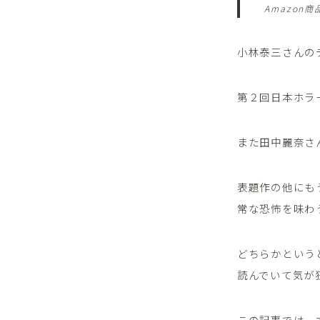
Amazon
小林泰三さんの
第２回日本ホラ
また田中麗奈さ
表題作の他にも
常な恐怖を味わ
どちらかという
読んでいて気が
この記事では、