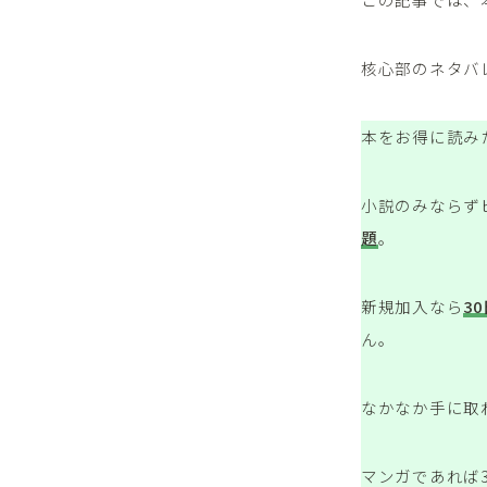
核心部のネタバ
本をお得に読み
小説のみならず
題
。
新規加入なら
3
ん。
なかなか手に取
マンガであれば