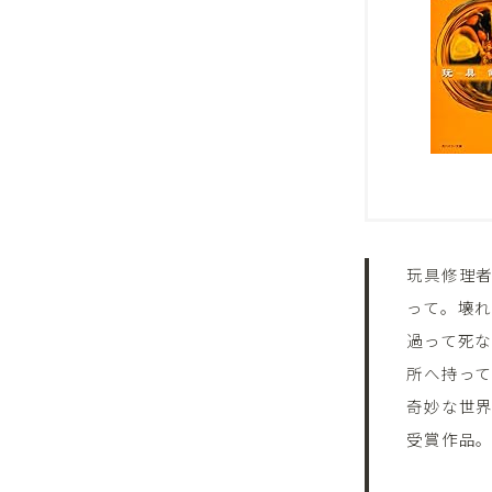
玩具修理
って。壊
過って死
所へ持って
奇妙な世
受賞作品