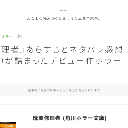
よなよな書房
よなよな読みたくなるような本をご紹介。
ホラー
PR
修理者』あらすじとネタバレ感想
ジャンル
力が詰まったデビュー作ホラー
Genre
ランキング
Ranking
記事内に商品プロモーションを含む場合があります
作者別おすすめ
Author
評価
Evaluation
玩具修理者 (角川ホラー文庫)
読書をより楽しむ
Good Reading