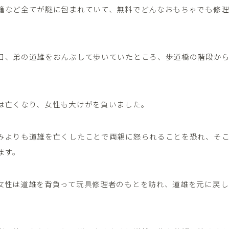
籍など全てが謎に包まれていて、無料でどんなおもちゃでも修
日、弟の道雄をおんぶして歩いていたところ、歩道橋の階段か
は亡くなり、女性も大けがを負いました。
みよりも道雄を亡くしたことで両親に怒られることを恐れ、そ
ます。
女性は道雄を背負って玩具修理者のもとを訪れ、道雄を元に戻し