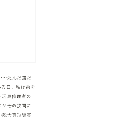
……死んだ猫だ
ある日、私は弟を
を玩具修理者の
――その狭間に
小説大賞短編賞