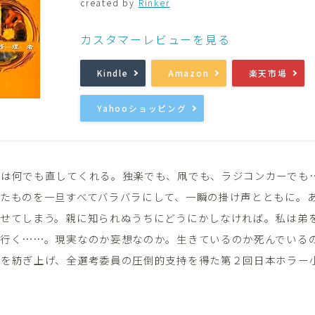
created by
Rinker
音楽
Music
カスタマーレビューを見る
Kindle
Amazon
楽天市場
Yahooショッピング
者は何でも直してくれる。独楽でも、凧でも、ラジコンカーでも
れたものを一旦すべてバラバラにして、一瞬の掛け声とともに。
なせてしまう。親に知られぬうちにどうにかしなければ。私は弟
行く……。現実なのか妄想なのか。生きているのか死んでいるのか
界を紡ぎ上げ、全選考委員の圧倒的支持を得た第２回日本ホラー
。