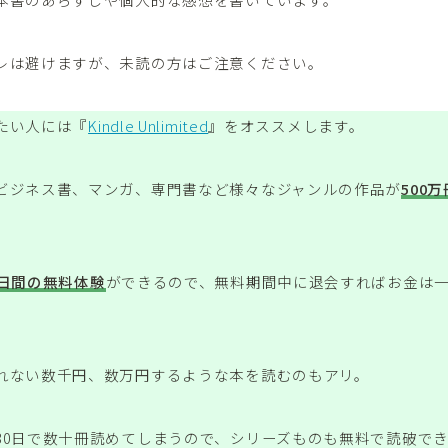
レは避けますが、未読の方はご注意ください。
たい人には『
Kindle Unlimited
』をオススメします。
ビジネス書、マンガ、専門書など様々なジャンルの作品が
500
0日間の無料体験
ができるので、無料期間中に退会すればお金は
れない数千円、数万円するような本を読むのもアリ。
30日で数十冊読めてしまうので、シリーズものも無料で読破で