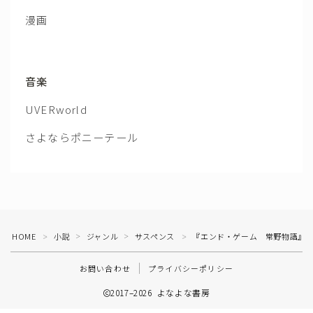
漫画
音楽
UVERworld
さよならポニーテール
HOME
小説
ジャンル
サスペンス
『エンド・ゲーム 常野物語』
＞
＞
＞
＞
お問い合わせ
プライバシーポリシー
2017–2026 よなよな書房