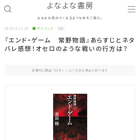
よなよな書房
よなよな読みたくなるような本をご紹介。
MENU
2022.11.20
サスペンス
PR
『エンド・ゲーム 常野物語』あらすじとネタ
ジャンル
Genre
バレ感想！オセロのような戦いの行方は？
ランキング
Ranking
記事内に商品プロモーションを含む場合があります
作者別おすすめ
Author
評価
Evaluation
読書をより楽しむ
Good Reading
音楽
Music