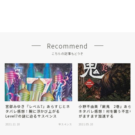
Recommend
こちらの記事もどうぞ
宮部みゆき『レベル7』あらすじとネ
小野不由美『屍鬼 2巻』あら
タバレ感想！腕に浮かび上がる
ネタバレ感想！村を襲う不吉な
Level7の謎に迫るサスペンス
がますます加速する
2021.11.10
サスペンス
2021.05.10
サ