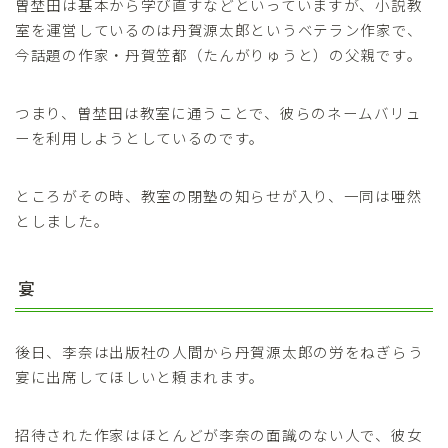
曽埜田は基本から学び直すなどといっていますが、小説教
室を運営しているのは丹賀源太郎というベテラン作家で、
今話題の作家・丹賀笠都（たんがりゅうと）の父親です。
つまり、曽埜田は教室に通うことで、彼らのネームバリュ
ーを利用しようとしているのです。
ところがその時、教室の閉塾の知らせが入り、一同は唖然
としました。
宴
後日、李奈は出版社の人間から丹賀源太郎の労をねぎらう
宴に出席してほしいと頼まれます。
招待された作家はほとんどが李奈の面識のない人で、彼女