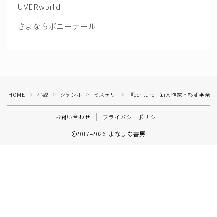
UVERworld
さよならポニーテール
HOME
小説
ジャンル
ミステリ
『ecriture 新人作家・杉浦李
＞
＞
＞
＞
お問い合わせ
プライバシーポリシー
2017–2026 よなよな書房