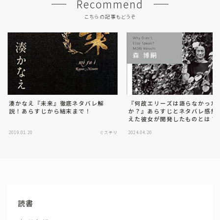
Recommend
こちらの記事もどうぞ
湊かなえ『未来』徹底ネタバレ解
『何故エリーズは語らなかった
説！あらすじから結末まで！
か？』あらすじとネタバレ感想
えた彼女が開発したものとは？
2019.01.20
ミステリ
2024.04.20
読書