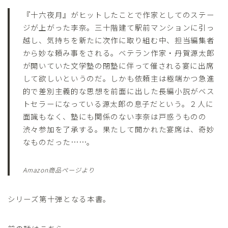
『十六夜月』がヒットしたことで作家としてのステー
ジが上がった李奈。三十階建て駅前マンションに引っ
越し、気持ちを新たに次作に取り組む中、担当編集者
から妙な頼み事をされる。ベテラン作家・丹賀源太郎
が開いていた文学塾の閉塾に伴って催される宴に出席
して欲しいというのだ。しかも依頼主は極端かつ急進
的で差別主義的な思想を前面に出した長編小説がベス
トセラーになっている源太郎の息子だという。２人に
面識もなく、塾にも関係のない李奈は戸惑うものの
渋々参加を了承する。果たして開かれた宴席は、奇妙
なものだった……。
Amazon商品ページより
シリーズ第十弾となる本書。