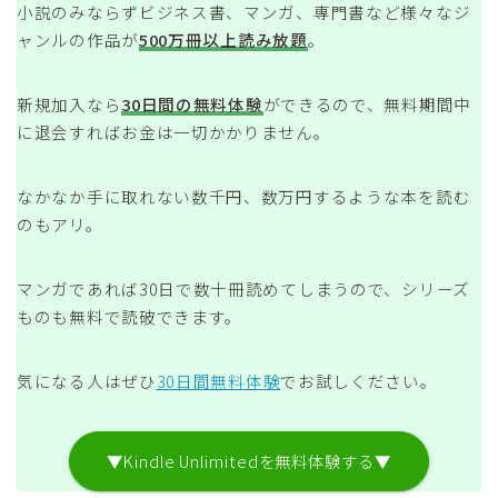
小説のみならずビジネス書、マンガ、専門書など様々なジ
ャンルの作品が
500万冊以上読み放題
。
新規加入なら
30日間の無料体験
ができるので、無料期間中
に退会すればお金は一切かかりません。
なかなか手に取れない数千円、数万円するような本を読む
のもアリ。
マンガであれば30日で数十冊読めてしまうので、シリーズ
ものも無料で読破できます。
気になる人はぜひ
30日間無料体験
でお試しください。
▼Kindle Unlimitedを無料体験する▼