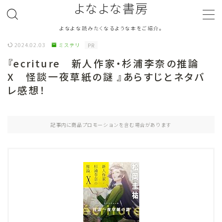
よなよな書房
よなよな読みたくなるような本をご紹介。
MENU
2024.02.03
ミステリ
PR
『ecriture 新人作家・杉浦李奈の推論
ジャンル
Genre
X 怪談一夜草紙の謎 』あらすじとネタバ
レ感想！
ランキング
Ranking
作者別おすすめ
Author
記事内に商品プロモーションを含む場合があります
評価
Evaluation
読書をより楽しむ
Good Reading
音楽
Music