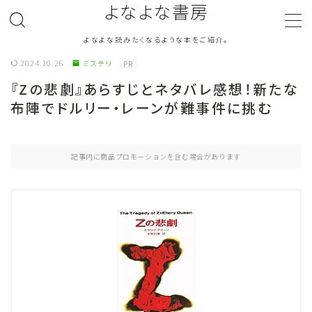
よなよな書房
よなよな読みたくなるような本をご紹介。
MENU
2024.10.26
ミステリ
PR
『Zの悲劇』あらすじとネタバレ感想！新たな
ジャンル
Genre
布陣でドルリー・レーンが難事件に挑む
ランキング
Ranking
記事内に商品プロモーションを含む場合があります
作者別おすすめ
Author
評価
Evaluation
読書をより楽しむ
Good Reading
音楽
Music