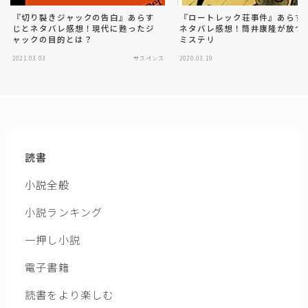
『切り裂きジャックの告白』あらす
『ロートレック荘事件』あらす
じとネタバレ感想！現代に甦ったジ
ネタバレ感想！筒井康隆が放つ
ャックの目的とは？
ミステリ
2021.03.03
サスペンス
2020.03.19
読書
小説全般
小説ランキング
一押し小説
電子書籍
読書をより楽しむ