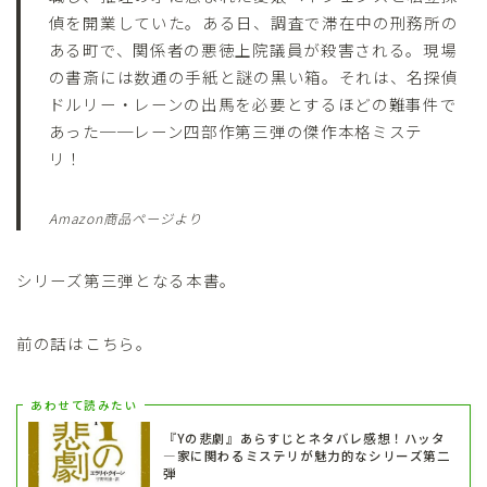
偵を開業していた。ある日、調査で滞在中の刑務所の
ある町で、関係者の悪徳上院議員が殺害される。現場
の書斎には数通の手紙と謎の黒い箱。それは、名探偵
ドルリー・レーンの出馬を必要とするほどの難事件で
あった──レーン四部作第三弾の傑作本格ミステ
リ！
Amazon商品ページより
シリーズ第三弾となる本書。
前の話はこちら。
あわせて読みたい
『Yの悲劇』あらすじとネタバレ感想！ハッタ
―家に関わるミステリが魅力的なシリーズ第二
弾