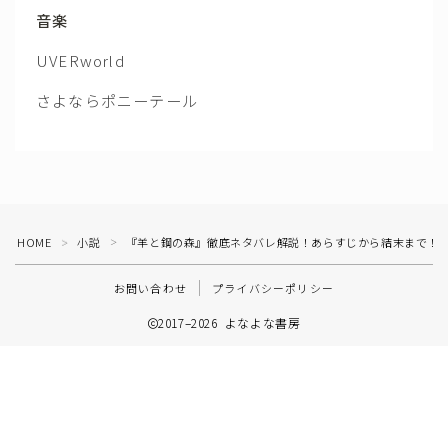
音楽
UVERworld
さよならポニーテール
HOME
小説
『羊と鋼の森』徹底ネタバレ解説！あらすじから結末まで！
＞
＞
お問い合わせ
プライバシーポリシー
2017–2026 よなよな書房