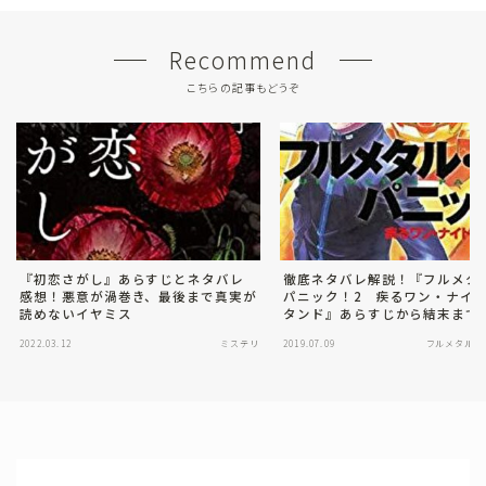
Recommend
こちらの記事もどうぞ
『初恋さがし』あらすじとネタバレ
徹底ネタバレ解説！『フルメタ
感想！悪意が渦巻き、最後まで真実が
パニック！2 疾るワン・ナイ
読めないイヤミス
タンド』あらすじから結末まで
2022.03.12
ミステリ
2019.07.09
フルメタル・