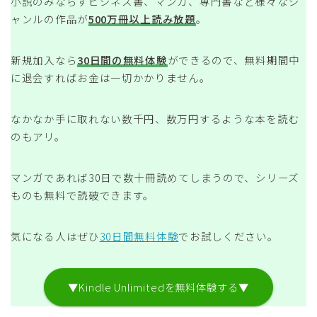
小説のみならずビジネス書、マンガ、専門書など様々なジ
ャンルの作品が
500万冊以上読み放題
。
新規加入なら
30日間の無料体験
ができるので、無料期間中
に退会すればお金は一切かかりません。
なかなか手に取れない数千円、数万円するような本を読む
のもアリ。
マンガであれば30日で数十冊読めてしまうので、シリーズ
ものも無料で読破できます。
気になる人はぜひ
30日間無料体験
でお試しください。
▼Kindle Unlimitedを無料体験する▼