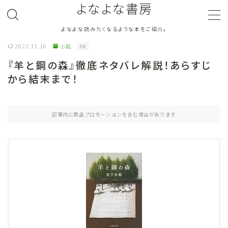
よなよな書房
よなよな読みたくなるような本をご紹介。
MENU
2022.11.16
小説
PR
『羊と鋼の森』徹底ネタバレ解説！あらすじ
ジャンル
Genre
から結末まで！
ランキング
Ranking
記事内に商品プロモーションを含む場合があります
作者別おすすめ
Author
評価
Evaluation
読書をより楽しむ
Good Reading
音楽
Music