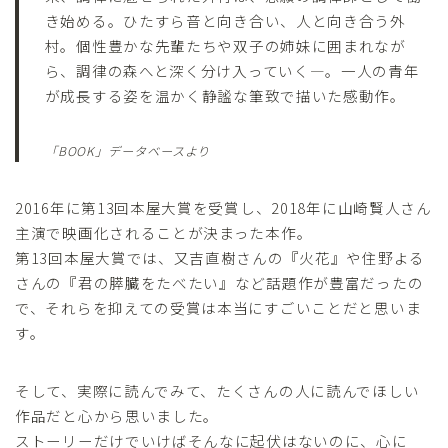
き始める。ひたすら音と向き合い、人と向き合う外
村。個性豊かな先輩たちや双子の姉妹に囲まれなが
ら、調律の森へと深く分け入っていく―。一人の青年
が成長する姿を温かく静謐な筆致で描いた感動作。
「BOOK」データベースより
2016年に第13回本屋大賞を受賞し、2018年に山崎賢人さん
主演で映画化されることが決まった本作。
第13回本屋大賞では、又吉直樹さんの『火花』や住野よる
さんの『君の膵臓をたべたい』など話題作が豊富だったの
で、それらを抑えての受賞は本当にすごいことだと思いま
す。
そして、実際に読んでみて、たくさんの人に読んでほしい
作品だと心から思いました。
ストーリーだけでいけばそんなに起伏はないのに、心に