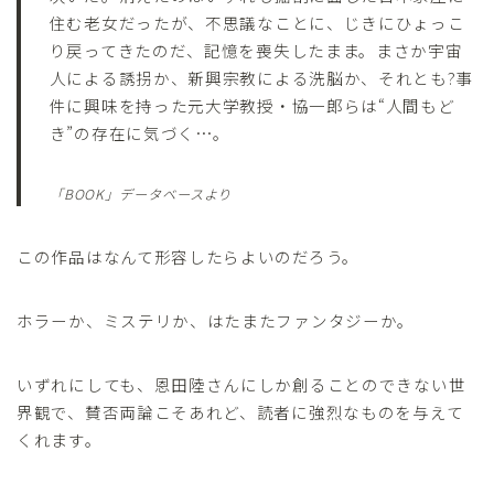
住む老女だったが、不思議なことに、じきにひょっこ
り戻ってきたのだ、記憶を喪失したまま。まさか宇宙
人による誘拐か、新興宗教による洗脳か、それとも?事
件に興味を持った元大学教授・協一郎らは“人間もど
き”の存在に気づく…。
「BOOK」データベースより
この作品はなんて形容したらよいのだろう。
ホラーか、ミステリか、はたまたファンタジーか。
いずれにしても、恩田陸さんにしか創ることのできない世
界観で、賛否両論こそあれど、読者に強烈なものを与えて
くれます。