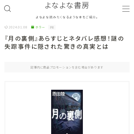
よなよな書房
よなよな読みたくなるような本をご紹介。
MENU
2024.01.08
ホラー
PR
『月の裏側』あらすじとネタバレ感想！謎の
ジャンル
Genre
失踪事件に隠された驚きの真実とは
ランキング
Ranking
記事内に商品プロモーションを含む場合があります
作者別おすすめ
Author
評価
Evaluation
読書をより楽しむ
Good Reading
音楽
Music