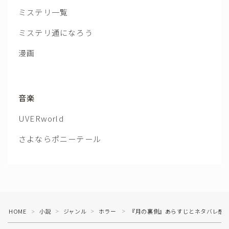
ミステリ一覧
ミステリ通になろう
漫画
音楽
UVERworld
さよならポニーテール
HOME
小説
ジャンル
ホラー
『月の裏側』あらすじとネタバレ感
＞
＞
＞
＞