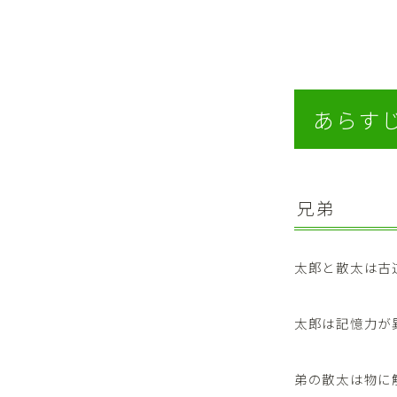
あらす
兄弟
太郎と散太は古
太郎は記憶力が
弟の散太は物に