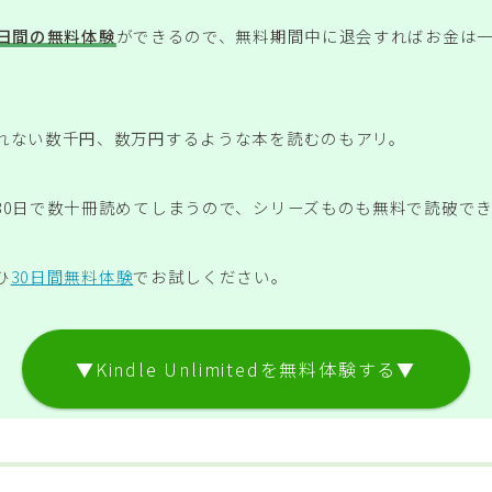
0日間の無料体験
ができるので、無料期間中に退会すればお金は
れない数千円、数万円するような本を読むのもアリ。
30日で数十冊読めてしまうので、シリーズものも無料で読破で
ひ
30日間無料体験
でお試しください。
▼Kindle Unlimitedを無料体験する▼