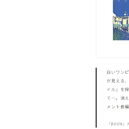
白いワンピ
が見える
イル」を
て―。消
メント長
「BOOK」