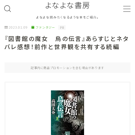
よなよな書房
よなよな読みたくなるような本をご紹介。
MENU
2023.01.09
ファンタジー
PR
『図書館の魔女 烏の伝言』あらすじとネタ
ジャンル
Genre
バレ感想！前作と世界観を共有する続編
ランキング
Ranking
記事内に商品プロモーションを含む場合があります
作者別おすすめ
Author
評価
Evaluation
読書をより楽しむ
Good Reading
音楽
Music