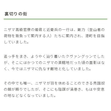
裏切りの街
ニザマ高級官僚の姫君と近衛兵の一行は、剛力（登山者の
荷物を背負って案内する人）たちに案内され、港町を目指
していました。
追っ手をまき、ようやく辿り着いたクヴァングヮンでした
が、そこにはかつてのニザマの直轄地だった頃の面影はな
く、今ではニザマに仇なす敵地と化していました。
その中でも唯一、ニザマが羽を休めることのできる売国奴
の館が頼りでしたが、そこにも陰謀が渦巻き、もはや安息
の地などなくなっていました。