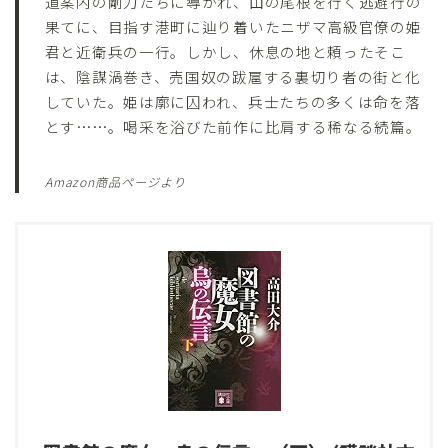
道案内の剛力たちに導かれ、山の尾根を行く逃避行の
果てに、目指す港町に辿り着いたニザマ高級官僚の姫
君と近衛兵の一行。しかし、休息の地と頼ったそこ
は、陰謀渦巻き、売国奴の跋扈する裏切り者の街と化
していた。姫は廓に囚われ、兵士たちの多くは命を落
とす……。喝采を浴びた前作に比肩する稀なる続篇。
Amazon商品ページより