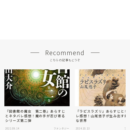
Recommend
こちらの記事もどうぞ
『図書館の魔女 第二巻』あらすじ
『ラピスラズリ』あらすじとネ
とネタバレ感想！魔の手が忍び寄る
レ感想！山尾悠子が生み出す幻
シリーズ第二弾
な世界
2022.09.14
ファンタジー
2024.10.13
ファ