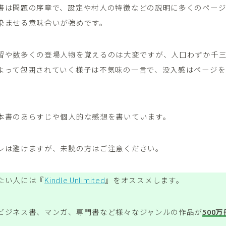
書は問題の序章で、設定や村人の特徴などの説明に多くのペー
染ませる意味合いが強めです。
習や数多くの登場人物を覚えるのは大変ですが、人口わずか千
よって包囲されていく様子は不気味の一言で、没入感はページを
本書のあらすじや個人的な感想を書いています。
レは避けますが、未読の方はご注意ください。
たい人には『
Kindle Unlimited
』をオススメします。
ビジネス書、マンガ、専門書など様々なジャンルの作品が
500