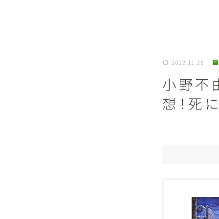
2022.11.26
小野不
想！死