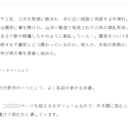
か千三百、三方を尾根に囲まれ、未だ古い因習と同衾する外場村
劇は唐突に幕を開けた。山深い集落で発見された三体の腐乱死体
、まるで獣が蹂躪したかのように散乱していた―。闇夜をついて
連続する不審死とどう関わっているのか。殺人か、未知の疫病か
恐怖が夜の帳を侵食し始めた。
データベースより
の代表作の一つとして、よく名前の挙がる本書。
、二〇〇〇ページを超える大ボリュームなので、片手間に読む
着けて読むのに適しています。