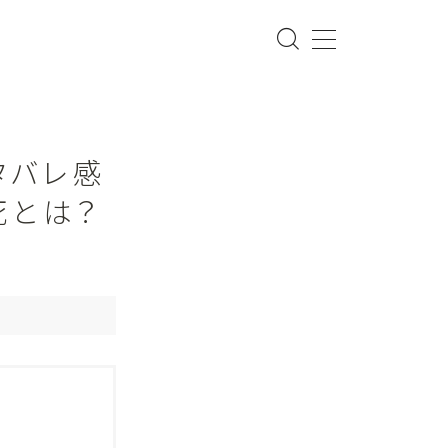
タバレ感
死とは？