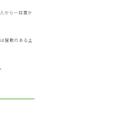
人から一目置か
後は屋敷のある土
。