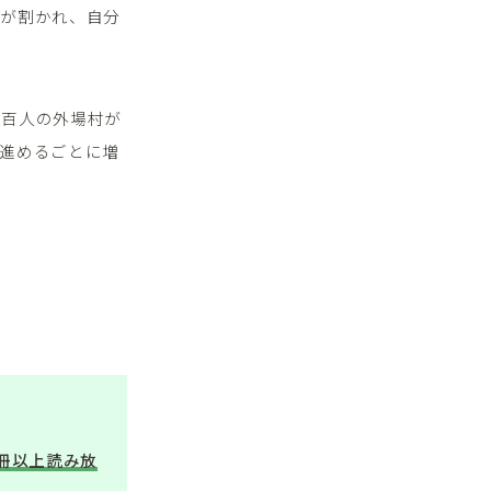
ジが割かれ、自分
三百人の外場村が
進めるごとに増
万冊以上読み放