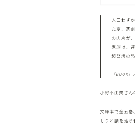
人口わず
た夏、悲
の肉片が
家族は、
超弩級の
「BOOK」
小野不由美さん
文庫本で全五巻
しりと腰を落ち