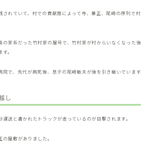
残されていて、村での貢献度によって寺、兼正、尾崎の序列で村
長の家系だった竹村家の屋号で、竹村家が村からいなくなった
ます。
病院で、先代が病死後、息子の尾崎敏夫が後を引き継いでいます
越し
砂運送と書かれたトラックが走っているのが目撃されます。
正の屋敷がありました。