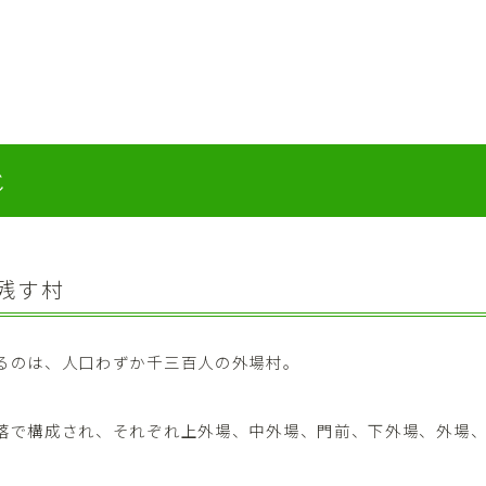
じ
残す村
るのは、人口わずか千三百人の外場村。
落で構成され、それぞれ上外場、中外場、門前、下外場、外場