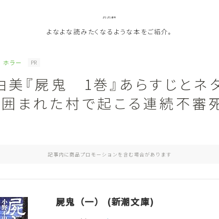
よなよな書房
よなよな読みたくなるような本をご紹介。
ホラー
PR
由美『屍鬼 1巻』あらすじとネ
ジャンル
に囲まれた村で起こる連続不審
Genre
ランキング
Ranking
記事内に商品プロモーションを含む場合があります
作者別おすすめ
Author
評価
Evaluation
屍鬼（一） (新潮文庫)
読書をより楽しむ
Good Reading