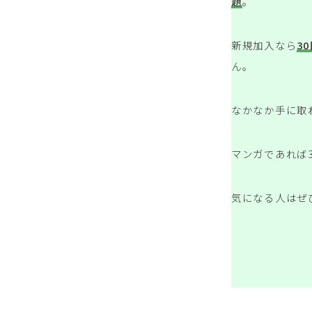
題
。
新規加入なら
3
ん。
なかなか手に取
マンガであれば
気になる人はぜ