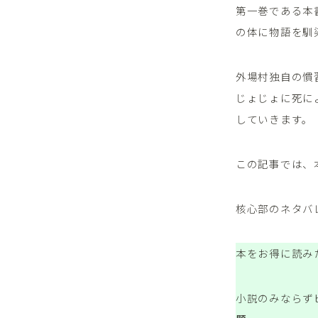
第一巻である本
の体に物語を馴
外場村独自の慣
じょじょに死に
していきます。
この記事では、
核心部のネタバ
本をお得に読み
小説のみならず