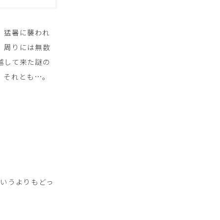
。猛暑に襲われ
。周りには無数
越して来た謎の
、それとも…。
というよりもどっ