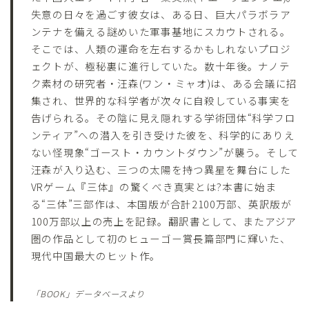
失意の日々を過ごす彼女は、ある日、巨大パラボラア
ンテナを備える謎めいた軍事基地にスカウトされる。
そこでは、人類の運命を左右するかもしれないプロジ
ェクトが、極秘裏に進行していた。数十年後。ナノテ
ク素材の研究者・汪森(ワン・ミャオ)は、ある会議に招
集され、世界的な科学者が次々に自殺している事実を
告げられる。その陰に見え隠れする学術団体“科学フロ
ンティア”への潜入を引き受けた彼を、科学的にありえ
ない怪現象“ゴースト・カウントダウン”が襲う。そして
汪森が入り込む、三つの太陽を持つ異星を舞台にした
VRゲーム『三体』の驚くべき真実とは?本書に始ま
る“三体”三部作は、本国版が合計2100万部、英訳版が
100万部以上の売上を記録。翻訳書として、またアジア
圏の作品として初のヒューゴー賞長篇部門に輝いた、
現代中国最大のヒット作。
「BOOK」データベースより