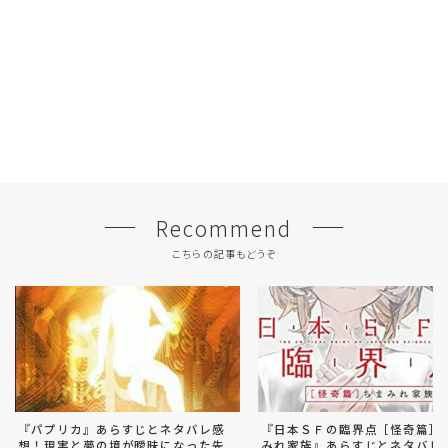
Recommend
こちらの記事もどうぞ
『パプリカ』あらすじとネタバレ感
『日本ＳＦの臨界点［怪奇篇］
想！現実と夢の境が曖昧になった先
みれ家族』あらすじとネタバレ