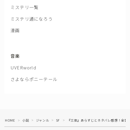
ミステリ一覧
ミステリ通になろう
漫画
音楽
UVERworld
さよならポニーテール
HOME
小説
ジャンル
SF
『三体』あらすじとネタバレ感想！全世界
＞
＞
＞
＞