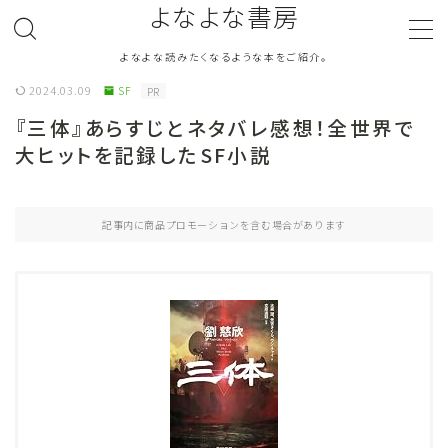
よなよな書房
よなよな読みたくなるような本をご紹介。
MENU
2024.03.09
SF
PR
『三体』あらすじとネタバレ感想！全世界で
ジャンル
Genre
大ヒットを記録したSF小説
ランキング
Ranking
記事内に商品プロモーションを含む場合があります
作者別おすすめ
Author
評価
Evaluation
読書をより楽しむ
Good Reading
音楽
Music