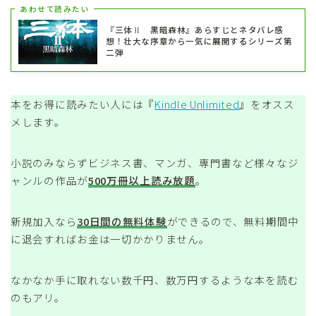
あわせて読みたい
『三体Ⅱ 黒暗森林』あらすじとネタバレ感
想！壮大な序章から一気に展開するシリーズ第
二弾
本をお得に読みたい人には『
Kindle Unlimited
』をオスス
メします。
小説のみならずビジネス書、マンガ、専門書など様々なジ
ャンルの作品が
500万冊以上読み放題
。
新規加入なら
30日間の無料体験
ができるので、無料期間中
に退会すればお金は一切かかりません。
なかなか手に取れない数千円、数万円するような本を読む
のもアリ。