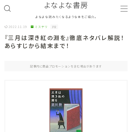
よなよな書房
よなよな読みたくなるような本をご紹介。
MENU
2022.11.19
ミステリ
PR
『三月は深き紅の淵を』徹底ネタバレ解説！
ジャンル
Genre
あらすじから結末まで！
ランキング
Ranking
記事内に商品プロモーションを含む場合があります
作者別おすすめ
Author
評価
Evaluation
読書をより楽しむ
Good Reading
音楽
Music