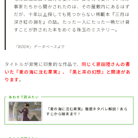
事家たちから聞かされたのは、その屋敷内にあるはず
だが、十年以上探しても見つからない稀覯本『三月は
深き紅の淵を』の話。たった一人にたった一晩だけ貸
すことが許された本をめぐる珠玉のミステリー。
「BOOK」データベースより
タイトルが非常に印象的な作品で、
同じく恩田陸さんの書
いた『麦の海に沈む果実』、『黒と茶の幻想』と関連があ
ります
。
あわせて読みたい
『麦の海に沈む果実』徹底ネタバレ解説！あら
すじから結末まで！