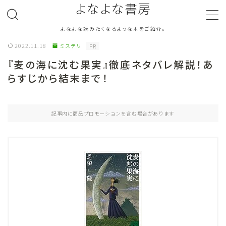
よなよな書房
よなよな読みたくなるような本をご紹介。
MENU
2022.11.18
ミステリ
PR
『麦の海に沈む果実』徹底ネタバレ解説！あ
ジャンル
Genre
らすじから結末まで！
ランキング
Ranking
記事内に商品プロモーションを含む場合があります
作者別おすすめ
Author
評価
Evaluation
読書をより楽しむ
Good Reading
音楽
Music