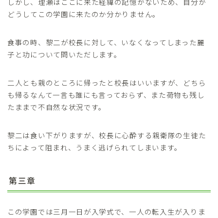
しかし、理瀬はここに来た経緯の記憶がないため、自分が
どうしてこの学園に来たのか分かりません。
食事の時、黎二が校長に対して、いなくなってしまった麗
子と功について問いただします。
二人とも親のところに帰ったと校長はいいますが、どちら
も帰るなんて一言も誰にも言っておらず、また荷物も残し
たままで不自然な状況です。
黎二は食い下がりますが、校長に心酔する親衛隊の生徒た
ちによって阻まれ、うまく逃げられてしまいます。
第三章
この学園では三月一日が入学式で、一人の転入生が入りま