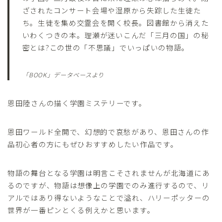
ざされたコンサート会場や湿原から失踪した生徒た
ち。生徒を集め交霊会を開く校長。図書館から消えた
いわくつきの本。理瀬が迷いこんだ「三月の国」の秘
密とは?この世の「不思議」でいっぱいの物語。
「BOOK」データベースより
恩田陸さんの描く学園ミステリーです。
恩田ワールド全開で、幻想的で哀愁があり、恩田さんの作
品初心者の方にもぜひおすすめしたい作品です。
物語の舞台となる学園は明言こそされませんが北海道にあ
るのですが、物語は想像上の学園でのみ進行するので、リ
アルではあり得ないようなことで溢れ、ハリーポッターの
世界が一番ピンとくる例えかと思います。