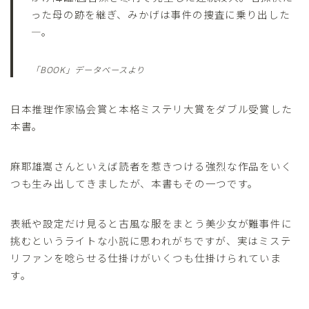
った母の跡を継ぎ、みかげは事件の捜査に乗り出した
―。
「BOOK」データベースより
日本推理作家協会賞と本格ミステリ大賞をダブル受賞した
本書。
麻耶雄嵩さんといえば読者を惹きつける強烈な作品をいく
つも生み出してきましたが、本書もその一つです。
表紙や設定だけ見ると古風な服をまとう美少女が難事件に
挑むというライトな小説に思われがちですが、実はミステ
リファンを唸らせる仕掛けがいくつも仕掛けられていま
す。