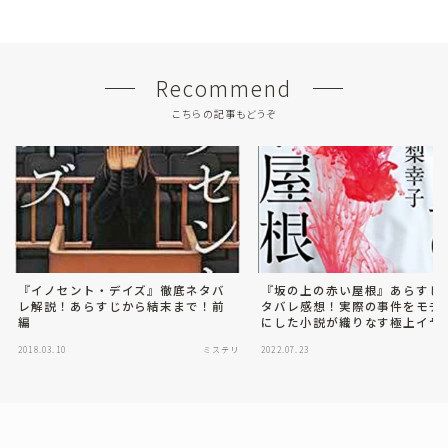
Recommend
こちらの記事もどうぞ
『イノセント・デイズ』徹底ネタバ
『坂の上の赤い屋根』あらすじ
レ解説！あらすじから結末まで！前
タバレ感想！実際の事件をモチ
編
にした小説が織りなす極上イヤ
2018.03.10
ミステリ
2022.07.23