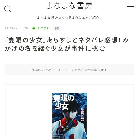
よなよな書房
よなよな読みたくなるような本をご紹介。
MENU
2022.11.28
ミステリ
PR
『隻眼の少女』あらすじとネタバレ感想！み
ジャンル
Genre
かげの名を継ぐ少女が事件に挑む
ランキング
Ranking
記事内に商品プロモーションを含む場合があります
作者別おすすめ
Author
評価
Evaluation
読書をより楽しむ
Good Reading
音楽
Music