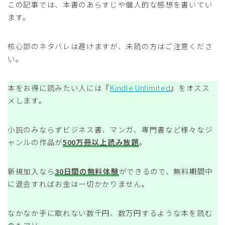
この記事では、本書のあらすじや個人的な感想を書いてい
ます。
核心部のネタバレは避けますが、未読の方はご注意くださ
い。
本をお得に読みたい人には『
Kindle Unlimited
』をオスス
メします。
小説のみならずビジネス書、マンガ、専門書など様々なジ
ャンルの作品が
500万冊以上読み放題
。
新規加入なら
30日間の無料体験
ができるので、無料期間中
に退会すればお金は一切かかりません。
なかなか手に取れない数千円、数万円するような本を読む