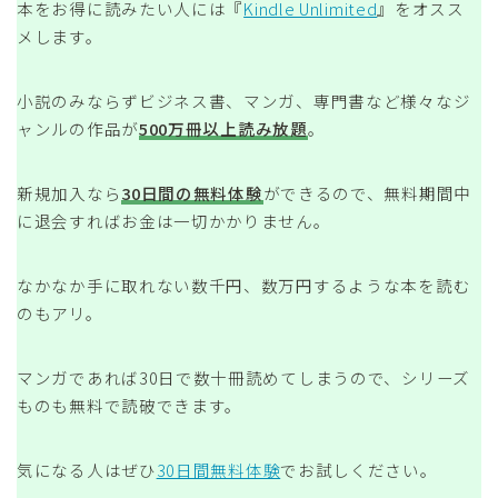
本をお得に読みたい人には『
Kindle Unlimited
』をオスス
メします。
小説のみならずビジネス書、マンガ、専門書など様々なジ
ャンルの作品が
500万冊以上読み放題
。
新規加入なら
30日間の無料体験
ができるので、無料期間中
に退会すればお金は一切かかりません。
なかなか手に取れない数千円、数万円するような本を読む
のもアリ。
マンガであれば30日で数十冊読めてしまうので、シリーズ
ものも無料で読破できます。
気になる人はぜひ
30日間無料体験
でお試しください。