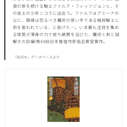
浪の旅を続ける騎士ファルク・フィッツジョンと、そ
の従士の少年ニコラに出会う。ファルクはアミーナの
父に、御身は恐るべき魔術の使い手である暗殺騎士に
命を狙われている、と告げた…。いま最も注目を集め
る俊英が渾身の力で放ち絶賛を浴びた、魔術と剣と謎
解きの巨編!第64回日本推理作家協会賞受賞作。
「BOOK」データベースより