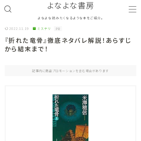
よなよな書房
よなよな読みたくなるような本をご紹介。
MENU
2022.11.19
ミステリ
PR
『折れた竜骨』徹底ネタバレ解説！あらすじ
ジャンル
Genre
から結末まで！
ランキング
Ranking
記事内に商品プロモーションを含む場合があります
作者別おすすめ
Author
評価
Evaluation
読書をより楽しむ
Good Reading
音楽
Music