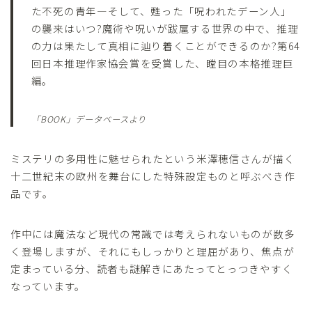
た不死の青年―そして、甦った「呪われたデーン人」
の襲来はいつ?魔術や呪いが跋扈する世界の中で、推理
の力は果たして真相に辿り着くことができるのか?第64
回日本推理作家協会賞を受賞した、瞠目の本格推理巨
編。
「BOOK」データベースより
ミステリの多用性に魅せられたという米澤穂信さんが描く
十二世紀末の欧州を舞台にした特殊設定ものと呼ぶべき作
品です。
作中には魔法など現代の常識では考えられないものが数多
く登場しますが、それにもしっかりと理屈があり、焦点が
定まっている分、読者も謎解きにあたってとっつきやすく
なっています。