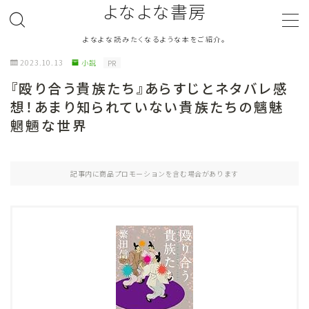
よなよな書房
よなよな読みたくなるような本をご紹介。
MENU
2023.10.13
小説
PR
『殴り合う貴族たち』あらすじとネタバレ感
ジャンル
Genre
想！あまり知られていない貴族たちの魑魅
魍魎な世界
ランキング
Ranking
作者別おすすめ
Author
記事内に商品プロモーションを含む場合があります
評価
Evaluation
読書をより楽しむ
Good Reading
音楽
Music