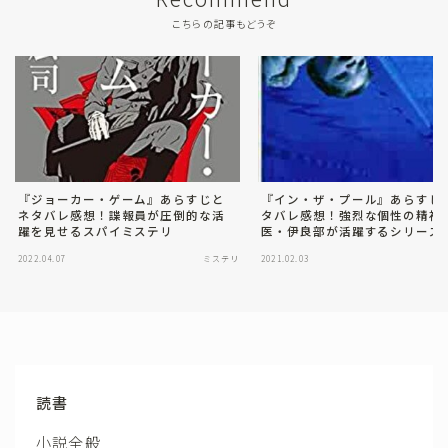
こちらの記事もどうぞ
『ジョーカー・ゲーム』あらすじと
『イン・ザ・プール』あらすじ
ネタバレ感想！諜報員が圧倒的な活
タバレ感想！強烈な個性の精神
躍を見せるスパイミステリ
医・伊良部が活躍するシリーズ
弾
2022.04.07
ミステリ
2021.02.03
読書
小説全般