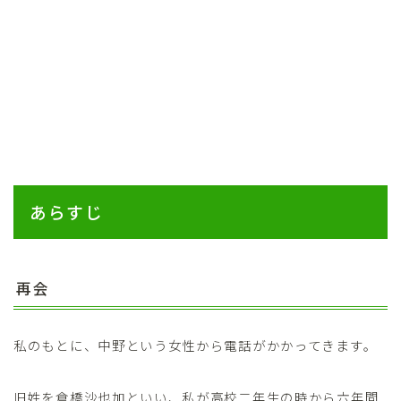
あらすじ
再会
私のもとに、中野という女性から電話がかかってきます。
旧姓を倉橋沙也加といい、私が高校二年生の時から六年間