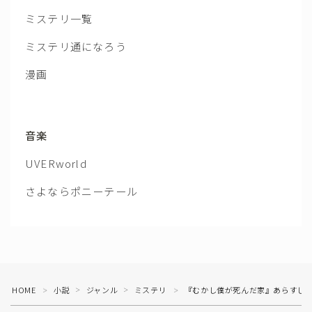
ミステリ一覧
ミステリ通になろう
漫画
音楽
UVERworld
さよならポニーテール
HOME
小説
ジャンル
ミステリ
『むかし僕が死んだ家』あらすじ
＞
＞
＞
＞