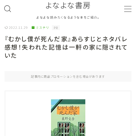
よなよな書房
よなよな読みたくなるような本をご紹介。
MENU
2022.11.29
ミステリ
PR
『むかし僕が死んだ家』あらすじとネタバレ
ジャンル
Genre
感想！失われた記憶は一軒の家に隠されて
いた
ランキング
Ranking
作者別おすすめ
Author
記事内に商品プロモーションを含む場合があります
評価
Evaluation
読書をより楽しむ
Good Reading
音楽
Music