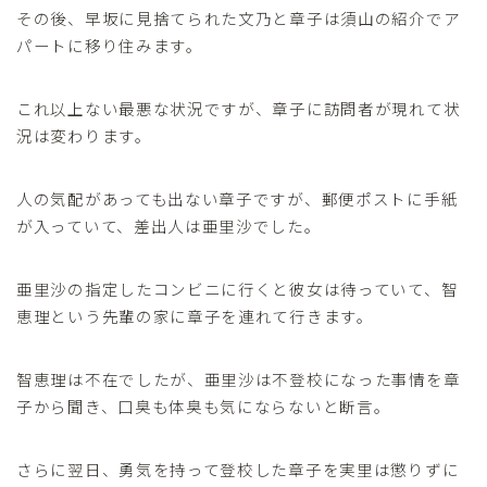
その後、早坂に見捨てられた文乃と章子は須山の紹介でア
パートに移り住みます。
これ以上ない最悪な状況ですが、章子に訪問者が現れて状
況は変わります。
人の気配があっても出ない章子ですが、郵便ポストに手紙
が入っていて、差出人は亜里沙でした。
亜里沙の指定したコンビニに行くと彼女は待っていて、智
恵理という先輩の家に章子を連れて行きます。
智恵理は不在でしたが、亜里沙は不登校になった事情を章
子から聞き、口臭も体臭も気にならないと断言。
さらに翌日、勇気を持って登校した章子を実里は懲りずに