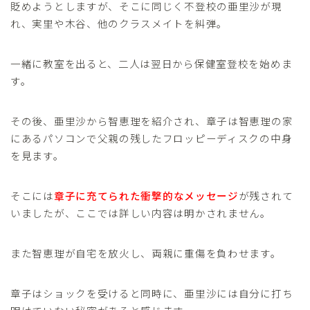
貶めようとしますが、そこに同じく不登校の亜里沙が現
れ、実里や木谷、他のクラスメイトを糾弾。
一緒に教室を出ると、二人は翌日から保健室登校を始めま
す。
その後、亜里沙から智恵理を紹介され、章子は智恵理の家
にあるパソコンで父親の残したフロッピーディスクの中身
を見ます。
そこには
章子に充てられた衝撃的なメッセージ
が残されて
いましたが、ここでは詳しい内容は明かされません。
また智恵理が自宅を放火し、両親に重傷を負わせます。
章子はショックを受けると同時に、亜里沙には自分に打ち