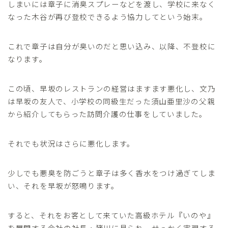
しまいには章子に消臭スプレーなどを渡し、学校に来なく
なった木谷が再び登校できるよう協力してという始末。
これで章子は自分が臭いのだと思い込み、以降、不登校に
なります。
この頃、早坂のレストランの経営はますます悪化し、文乃
は早坂の友人で、小学校の同級生だった須山亜里沙の父親
から紹介してもらった訪問介護の仕事をしていました。
それでも状況はさらに悪化します。
少しでも悪臭を防ごうと章子は多く香水をつけ過ぎてしま
い、それを早坂が怒鳴ります。
すると、それをお客として来ていた高級ホテル『いのや』
を展開する会社の社長・猪川に見られ、せっかく実現する