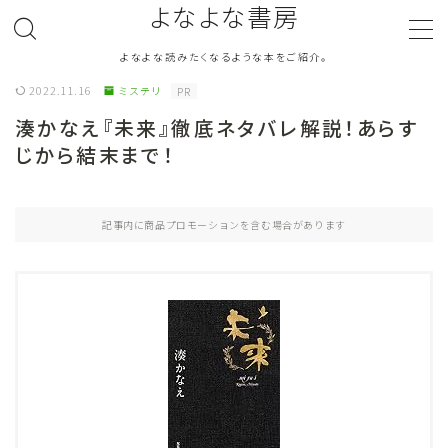
よなよな書房
よなよな読みたくなるような本をご紹介。
MENU
2022.11.16
ミステリ
PR
湊かなえ『未来』徹底ネタバレ解説！あらす
ジャンル
Genre
じから結末まで！
ランキング
Ranking
記事内に商品プロモーションを含む場合があります
作者別おすすめ
Author
評価
Evaluation
読書をより楽しむ
Good Reading
音楽
Music