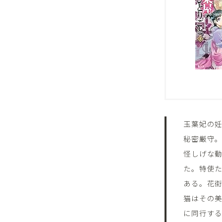
玉葉妃の
秘密厳守
怪しげな
た。特使
ある。花
猫はその
に同行する