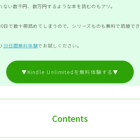
れない数千円、数万円するような本を読むのもアリ。
30日で数十冊読めてしまうので、シリーズものも無料で読破で
ひ
30日間無料体験
でお試しください。
▼Kindle Unlimitedを無料体験する▼
Contents