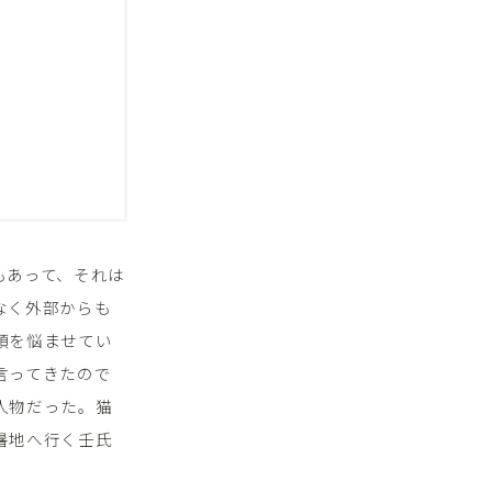
もあって、それは
なく外部からも
頭を悩ませてい
言ってきたので
人物だった。猫
暑地へ行く壬氏