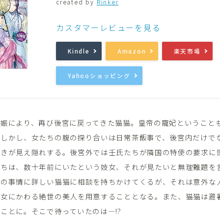
created by
Rinker
音楽
Music
カスタマーレビューを見る
Kindle
Amazon
楽天市場
Yahooショッピング
妊娠により、再び後宮に戻ってきた猫猫。皇帝の寵妃ということ
。しかし、女たちの腹の探り合いは日常茶飯事で、後宮内だけで
動きが見え隠れする。後宮外では壬氏たちが隣国の特使の要求に
たちは、数十年前にいたという妓女、それが見たいと無理難題を
街の事情に詳しい猫猫に相談を持ちかけてくるが、それは意外な
美女にかわる絶世の美人を用意することとなる。また、猫猫は避
ことに。そこで待っていたのは―!?