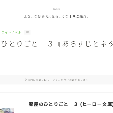
よなよな書房
よなよな読みたくなるような本をご紹介。
ライトノベル
PR
のひとりごと ３ 』あらすじとネ
ジャンル
Genre
ランキング
Ranking
記事内に商品プロモーションを含む場合があります
作者別おすすめ
Author
評価
Evaluation
薬屋のひとりごと ３ (ヒーロー文庫
読書をより楽しむ
Good Reading