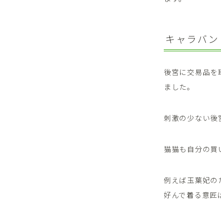
キャラバン
後宮に交易品を
ました。
刺激の少ない後
猫猫も自分の買
例えば玉葉妃の
好んで着る意匠