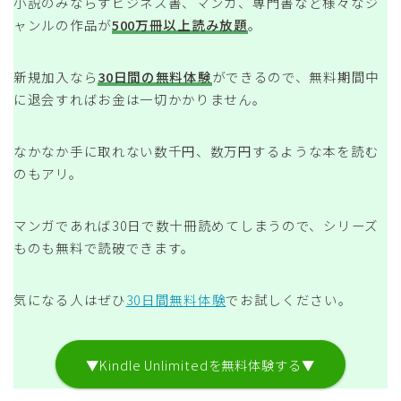
小説のみならずビジネス書、マンガ、専門書など様々なジ
ャンルの作品が
500万冊以上読み放題
。
新規加入なら
30日間の無料体験
ができるので、無料期間中
に退会すればお金は一切かかりません。
なかなか手に取れない数千円、数万円するような本を読む
のもアリ。
マンガであれば30日で数十冊読めてしまうので、シリーズ
ものも無料で読破できます。
気になる人はぜひ
30日間無料体験
でお試しください。
▼Kindle Unlimitedを無料体験する▼