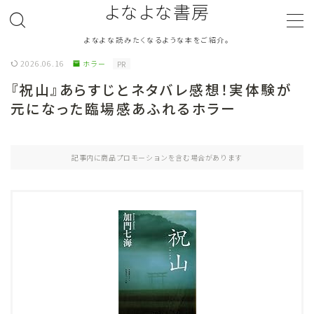
よなよな書房
よなよな読みたくなるような本をご紹介。
MENU
2026.06.16
ホラー
PR
『祝山』あらすじとネタバレ感想！実体験が
ジャンル
Genre
元になった臨場感あふれるホラー
ランキング
Ranking
記事内に商品プロモーションを含む場合があります
作者別おすすめ
Author
評価
Evaluation
読書をより楽しむ
Good Reading
音楽
Music