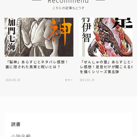
Recommend
こちらの記事もどうぞ
『裂神』あらすじとネタバレ感想！
『ぜんしゅの跫』あらすじとネ
面に隠された真実と呪いとは？
レ感想！足音だけが聞こえる化
を描くシリーズ第五弾
2026.06.20
ホラー
2021.01.25
読書
小説全般