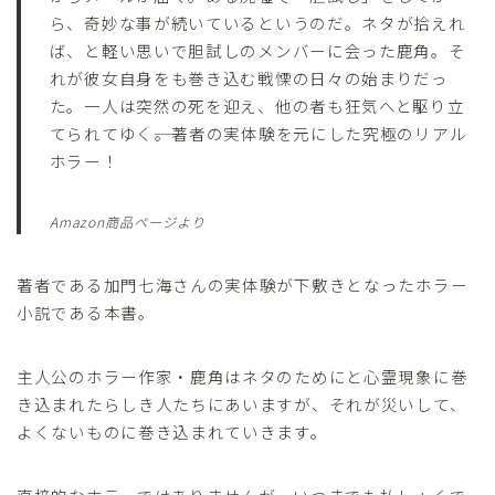
ら、奇妙な事が続いているというのだ。ネタが拾えれ
ば、と軽い思いで胆試しのメンバーに会った鹿角。そ
れが彼女自身をも巻き込む戦慄の日々の始まりだっ
た。一人は突然の死を迎え、他の者も狂気へと駆り立
てられてゆく――。著者の実体験を元にした究極のリアル
ホラー！
Amazon商品ページより
著者である加門七海さんの実体験が下敷きとなったホラー
小説である本書。
主人公のホラー作家・鹿角はネタのためにと心霊現象に巻
き込まれたらしき人たちにあいますが、それが災いして、
よくないものに巻き込まれていきます。