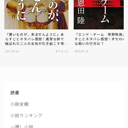
『悪いものが、来ませんように』あ
『エンド・ゲーム 常野物語』
らすじとネタバレ感想！異常な絆で
すじとネタバレ感想！オセロの
結ばれた二人の女性が引き起こす惨
な戦いの行方は？
劇とは？
2021.04.10
サスペンス
2020.05.19
サ
読書
小説全般
小説ランキング
一押し小説