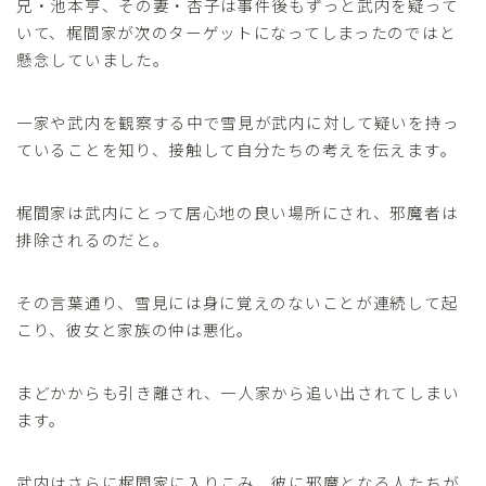
兄・池本亨、その妻・杏子は事件後もずっと武内を疑って
いて、梶間家が次のターゲットになってしまったのではと
懸念していました。
一家や武内を観察する中で雪見が武内に対して疑いを持っ
ていることを知り、接触して自分たちの考えを伝えます。
梶間家は武内にとって居心地の良い場所にされ、邪魔者は
排除されるのだと。
その言葉通り、雪見には身に覚えのないことが連続して起
こり、彼女と家族の仲は悪化。
まどかからも引き離され、一人家から追い出されてしまい
ます。
武内はさらに梶間家に入りこみ、彼に邪魔となる人たちが