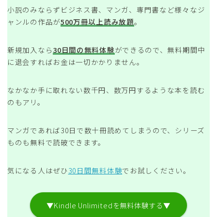
小説のみならずビジネス書、マンガ、専門書など様々なジ
ャンルの作品が
500万冊以上読み放題
。
新規加入なら
30日間の無料体験
ができるので、無料期間中
に退会すればお金は一切かかりません。
なかなか手に取れない数千円、数万円するような本を読む
のもアリ。
マンガであれば30日で数十冊読めてしまうので、シリーズ
ものも無料で読破できます。
気になる人はぜひ
30日間無料体験
でお試しください。
▼Kindle Unlimitedを無料体験する▼