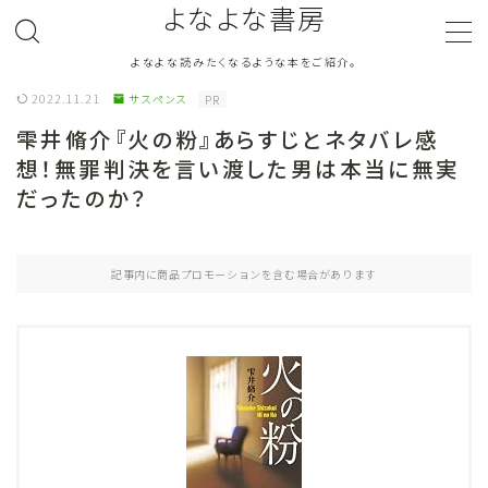
よなよな書房
よなよな読みたくなるような本をご紹介。
MENU
2022.11.21
サスペンス
PR
雫井脩介『火の粉』あらすじとネタバレ感
ジャンル
Genre
想！無罪判決を言い渡した男は本当に無実
だったのか？
ランキング
Ranking
作者別おすすめ
Author
記事内に商品プロモーションを含む場合があります
評価
Evaluation
読書をより楽しむ
Good Reading
音楽
Music