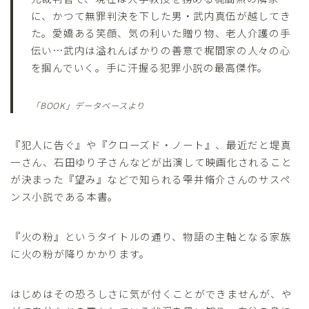
に、かつて無罪判決を下した男・武内真伍が越してき
た。愛嬌ある笑顔、気の利いた贈り物、老人介護の手
伝い…武内は溢れんばかりの善意で梶間家の人々の心
を掴んでいく。手に汗握る犯罪小説の最高傑作。
「BOOK」データベースより
『犯人に告ぐ』や『クローズド・ノート』、最近だと堤真
一さん、石田ゆり子さんなどが出演して映画化されること
が決まった『望み』などで知られる雫井脩介さんのサスペ
ンス小説である本書。
『火の粉』というタイトルの通り、物語の主軸となる家族
に火の粉が降りかかります。
はじめはその恐ろしさに気が付くことができませんが、や