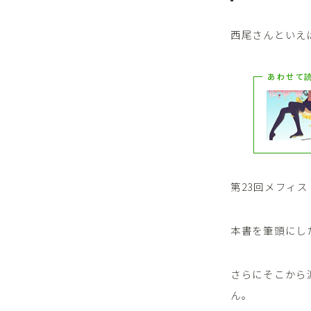
西尾さんといえ
あわせて
第23回メフィ
本書を筆頭にし
さらにそこから
ん。