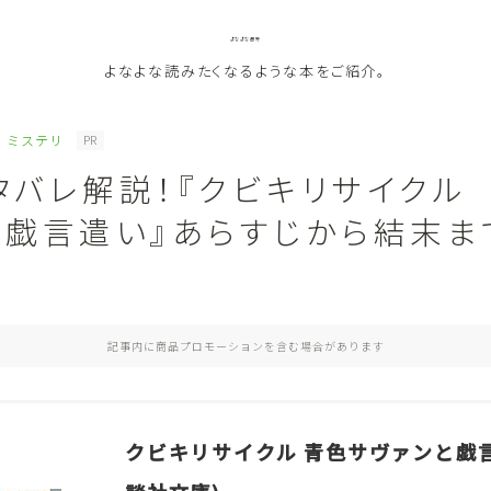
よなよな書房
よなよな読みたくなるような本をご紹介。
ミステリ
PR
タバレ解説！『クビキリサイクル
ジャンル
と戯言遣い』あらすじから結末ま
Genre
ランキング
Ranking
記事内に商品プロモーションを含む場合があります
作者別おすすめ
Author
評価
Evaluation
クビキリサイクル 青色サヴァンと戯言
読書をより楽しむ
Good Reading