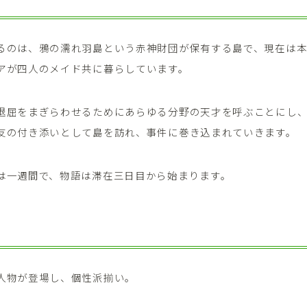
るのは、鴉の濡れ羽島という赤神財団が保有する島で、現在は
アが四人のメイド共に暮らしています。
退屈をまぎらわせるためにあらゆる分野の天才を呼ぶことにし
友の付き添いとして島を訪れ、事件に巻き込まれていきます。
は一週間で、物語は滞在三日目から始まります。
人物が登場し、個性派揃い。