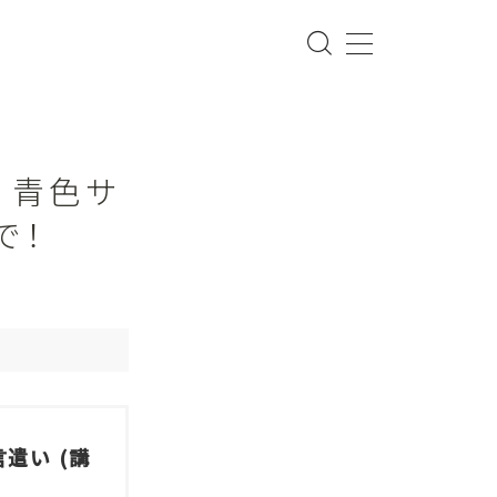
 青色サ
で！
遣い (講