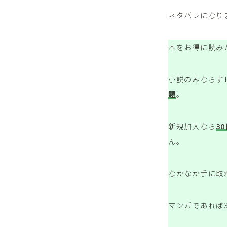
ネタバレになり
本をお得に読み
小説のみならず
題
。
新規加入なら
3
ん。
なかなか手に取
マンガであれば