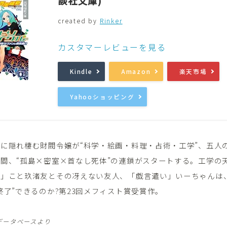
談社文庫)
created by
Rinker
音楽
Music
カスタマーレビューを見る
Kindle
Amazon
楽天市場
Yahooショッピング
に隠れ棲む財閥令嬢が“科学・絵画・料理・占術・工学”、五人
間、“孤島×密室×首なし死体”の連鎖がスタートする。工学の
ン」こと玖渚友とその冴えない友人、「戯言遣い」いーちゃんは
終了”できるのか?第23回メフィスト賞受賞作。
データベースより