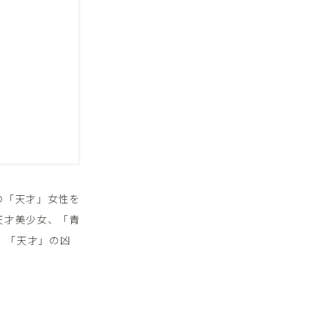
の「天才」女性を
天才美少女、「青
、「天才」の凶