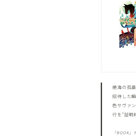
絶海の孤島
招待した瞬
色サヴァ
行を“証明
「BOOK」