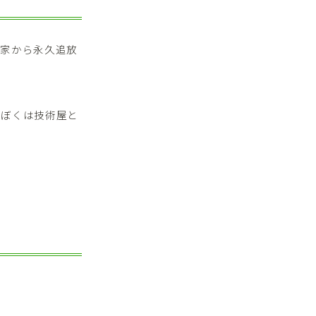
本家から永久追放
、ぼくは技術屋と