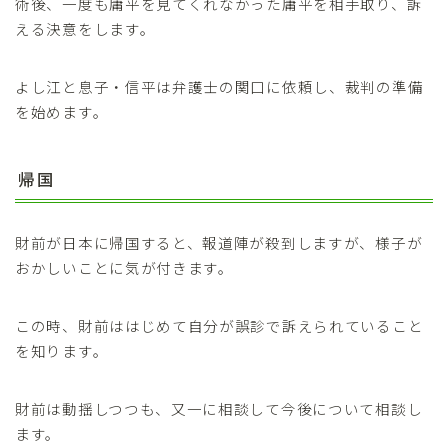
術後、一度も庸平を見てくれなかった庸平を相手取り、訴
える決意をします。
よし江と息子・信平は弁護士の関口に依頼し、裁判の準備
を始めます。
帰国
財前が日本に帰国すると、報道陣が殺到しますが、様子が
おかしいことに気が付きます。
この時、財前ははじめて自分が誤診で訴えられていること
を知ります。
財前は動揺しつつも、又一に相談して今後について相談し
ます。