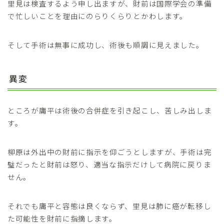
里見は検査するよう申し出ますが、財前は国際学会の準備
で忙しいことを理由にのらりくらりとかわします。
そして手術は無事に成功し、術後も順調に見えました。
異変
ところが庸平は術後の合併症を引き起こし、苦しみ出しま
す。
柳原は外出中の財前に指示を仰ごうとしますが、手術は完
璧だったと財前は怒り、適当な指示だけして病院に戻りま
せん。
それでも庸平と容態は良くならず、里見は肺に癌が転移し
た可能性を財前に指摘します。