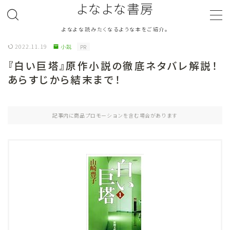
よなよな書房
よなよな読みたくなるような本をご紹介。
MENU
2022.11.19
小説
PR
『白い巨塔』原作小説の徹底ネタバレ解説！
ジャンル
Genre
あらすじから結末まで！
ランキング
Ranking
記事内に商品プロモーションを含む場合があります
作者別おすすめ
Author
評価
Evaluation
読書をより楽しむ
Good Reading
音楽
Music