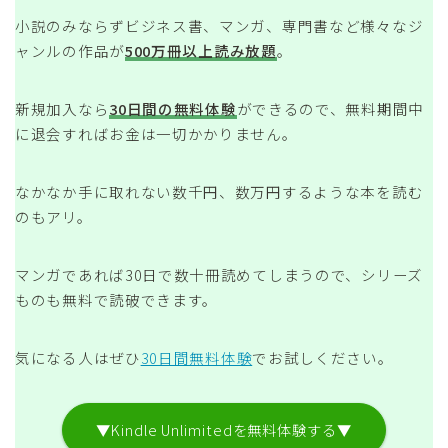
小説のみならずビジネス書、マンガ、専門書など様々なジ
ャンルの作品が
500万冊以上読み放題
。
新規加入なら
30日間の無料体験
ができるので、無料期間中
に退会すればお金は一切かかりません。
なかなか手に取れない数千円、数万円するような本を読む
のもアリ。
マンガであれば30日で数十冊読めてしまうので、シリーズ
ものも無料で読破できます。
気になる人はぜひ
30日間無料体験
でお試しください。
▼Kindle Unlimitedを無料体験する▼