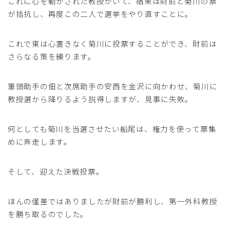
これに心を動かされた教授がいて、結果は財前と菊川の票
が拮抗し、再度この二人で選挙をやり直すことに。
これで東は心置きなく菊川に投票することができ、財前は
さらなる策を練ります。
筆頭助手の佃と次席助手の安西を金沢に向かわせ、菊川に
教授選から降りるよう説得しますが、見事に失敗。
何としても菊川を当選させたい船尾は、権力を使って票集
めに奔走します。
そして、迎えた決戦投票。
ほんの僅差ではありましたが財前が勝利し、第一外科教授
を勝ち取るのでした。