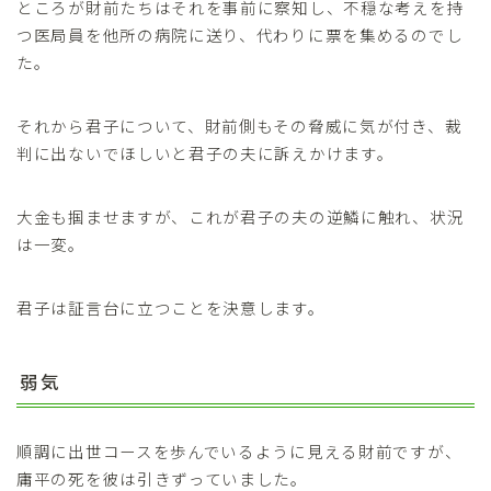
ところが財前たちはそれを事前に察知し、不穏な考えを持
つ医局員を他所の病院に送り、代わりに票を集めるのでし
た。
それから君子について、財前側もその脅威に気が付き、裁
判に出ないでほしいと君子の夫に訴えかけます。
大金も掴ませますが、これが君子の夫の逆鱗に触れ、状況
は一変。
君子は証言台に立つことを決意します。
弱気
順調に出世コースを歩んでいるように見える財前ですが、
庸平の死を彼は引きずっていました。