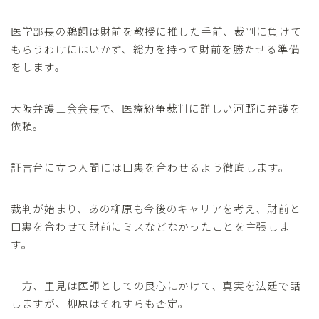
医学部長の鵜飼は財前を教授に推した手前、裁判に負けて
もらうわけにはいかず、総力を持って財前を勝たせる準備
をします。
大阪弁護士会会長で、医療紛争裁判に詳しい河野に弁護を
依頼。
証言台に立つ人間には口裏を合わせるよう徹底します。
裁判が始まり、あの柳原も今後のキャリアを考え、財前と
口裏を合わせて財前にミスなどなかったことを主張しま
す。
一方、里見は医師としての良心にかけて、真実を法廷で話
しますが、柳原はそれすらも否定。