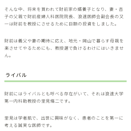
そんな中、将来を買われて財前家の婿養子となり、妻・杏
子の父親で財前産婦人科医院院長、浪速医師会副会長の又
一は財前を教授にさせるために巨額の投資をしました。
財前は義父や妻の期待に応え、地元・岡山で暮らす母親を
楽させてやるためにも、教授選で負けるわけにはいきませ
ん。
ライバル
財前にはライバルとも呼べる存在がいて、それは浪速大学
第一内科助教授の里見脩二です。
里見は学者肌で、出世に興味がなく、患者のことを第一に
考える誠実な医師です。