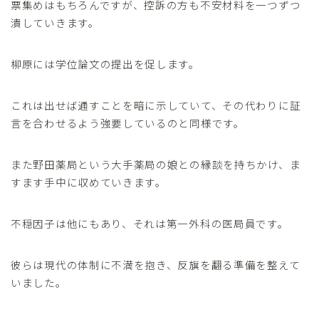
票集めはもちろんですが、控訴の方も不安材料を一つずつ
潰していきます。
柳原には学位論文の提出を促します。
これは出せば通すことを暗に示していて、その代わりに証
言を合わせるよう強要しているのと同様です。
また野田薬局という大手薬局の娘との縁談を持ちかけ、ま
すます手中に収めていきます。
不穏因子は他にもあり、それは第一外科の医局員です。
彼らは現代の体制に不満を抱き、反旗を翻る準備を整えて
いました。