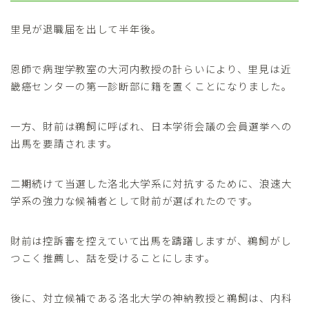
里見が退職届を出して半年後。
恩師で病理学教室の大河内教授の計らいにより、里見は近
畿癌センターの第一診断部に籍を置くことになりました。
一方、財前は鵜飼に呼ばれ、日本学術会議の会員選挙への
出馬を要請されます。
二期続けて当選した洛北大学系に対抗するために、浪速大
学系の強力な候補者として財前が選ばれたのです。
財前は控訴審を控えていて出馬を躊躇しますが、鵜飼がし
つこく推薦し、話を受けることにします。
後に、対立候補である洛北大学の神納教授と鵜飼は、内科