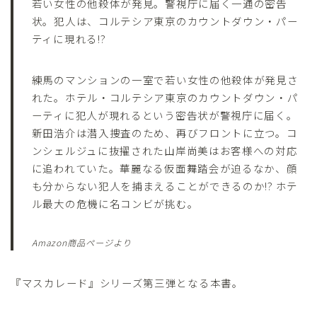
若い女性の他殺体が発見。警視庁に届く一通の密告
状。犯人は、コルテシア東京のカウントダウン・パー
ティに現れる!?
練馬のマンションの一室で若い女性の他殺体が発見さ
れた。ホテル・コルテシア東京のカウントダウン・パ
ーティに犯人が現れるという密告状が警視庁に届く。
新田浩介は潜入捜査のため、再びフロントに立つ。コ
ンシェルジュに抜擢された山岸尚美はお客様への対応
に追われていた。華麗なる仮面舞踏会が迫るなか、顔
も分からない犯人を捕まえることができるのか!? ホテ
ル最大の危機に名コンビが挑む。
Amazon商品ページより
『マスカレード』シリーズ第三弾となる本書。