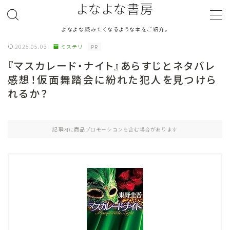
よなよな書房
よなよな読みたくなるような本をご紹介。
MENU
2025.05.03
ミステリ
PR
『マスカレード・ナイト』あらすじとネタバレ
ジャンル
Genre
感想！仮面舞踏会に紛れた犯人を見つけら
れるか？
ランキング
Ranking
作者別おすすめ
Author
記事内に商品プロモーションを含む場合があります
評価
Evaluation
読書をより楽しむ
Good Reading
音楽
Music