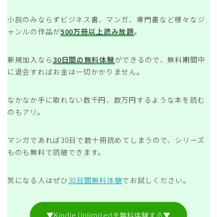
小説のみならずビジネス書、マンガ、専門書など様々なジ
ャンルの作品が
500万冊以上読み放題
。
新規加入なら
30日間の無料体験
ができるので、無料期間中
に退会すればお金は一切かかりません。
なかなか手に取れない数千円、数万円するような本を読む
のもアリ。
マンガであれば30日で数十冊読めてしまうので、シリーズ
ものも無料で読破できます。
気になる人はぜひ
30日間無料体験
でお試しください。
▼Kindle Unlimitedを無料体験する▼