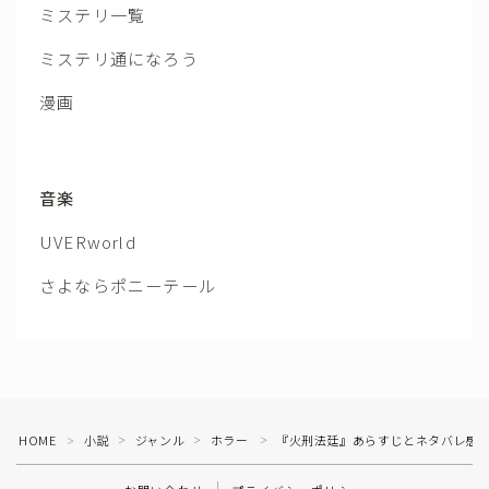
ミステリ一覧
ミステリ通になろう
漫画
音楽
UVERworld
さよならポニーテール
HOME
小説
ジャンル
ホラー
『火刑法廷』あらすじとネタバレ感
＞
＞
＞
＞