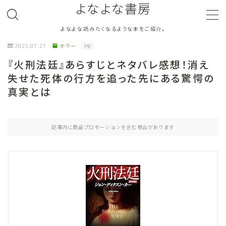
よなよな書房
よなよな読みたくなるような本をご紹介。
MENU
2025.07.27
ホラー
PR
『火刑法廷』あらすじとネタバレ感想！消え
ジャンル
Genre
失せた死体の行方を追った先にある驚愕の
真実とは
ランキング
Ranking
作者別おすすめ
Author
記事内に商品プロモーションを含む場合があります
評価
Evaluation
読書をより楽しむ
Good Reading
音楽
Music