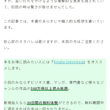
すが、追い打ちをかけるような衝撃的な真実も隠されてい
て、初読の時は驚きが隠せませんでした。
この記事では、本書のあらすじや個人的な感想を書いてい
ます。
核心部のネタバレは避けますが、未読の方はご注意くださ
い。
本をお得に読みたい人には『
Kindle Unlimited
』をオスス
メします。
小説のみならずビジネス書、マンガ、専門書など様々なジ
ャンルの作品が
500万冊以上読み放題
。
新規加入なら
30日間の無料体験
ができるので、無料期間中
に退会すればお金は一切かかりません。