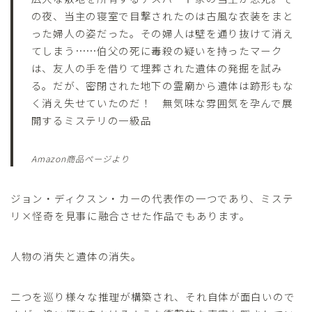
の夜、当主の寝室で目撃されたのは古風な衣装をまと
った婦人の姿だった。その婦人は壁を通り抜けて消え
てしまう……伯父の死に毒殺の疑いを持ったマーク
は、友人の手を借りて埋葬された遺体の発掘を試み
る。だが、密閉された地下の霊廟から遺体は跡形もな
く消え失せていたのだ！ 無気味な雰囲気を孕んで展
開するミステリの一級品
Amazon商品ページより
ジョン・ディクスン・カーの代表作の一つであり、ミステ
リ×怪奇を見事に融合させた作品でもあります。
人物の消失と遺体の消失。
二つを巡り様々な推理が構築され、それ自体が面白いので