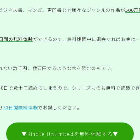
ビジネス書、マンガ、専門書など様々なジャンルの作品が
500
0日間の無料体験
ができるので、無料期間中に退会すればお金は
れない数千円、数万円するような本を読むのもアリ。
30日で数十冊読めてしまうので、シリーズものも無料で読破で
ひ
30日間無料体験
でお試しください。
▼Kindle Unlimitedを無料体験する▼