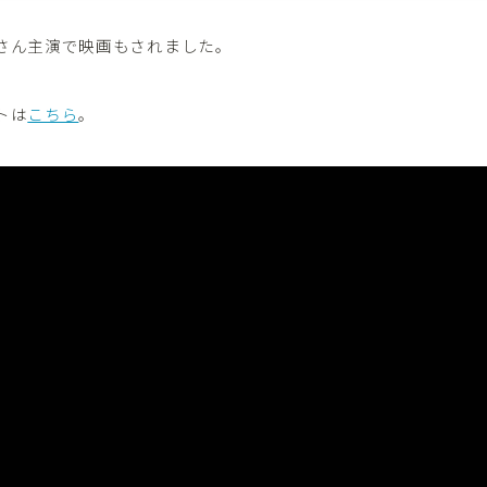
さん主演で映画もされました。
トは
こちら
。