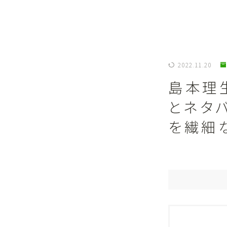
2022.11.20
島本理
とネタ
を繊細