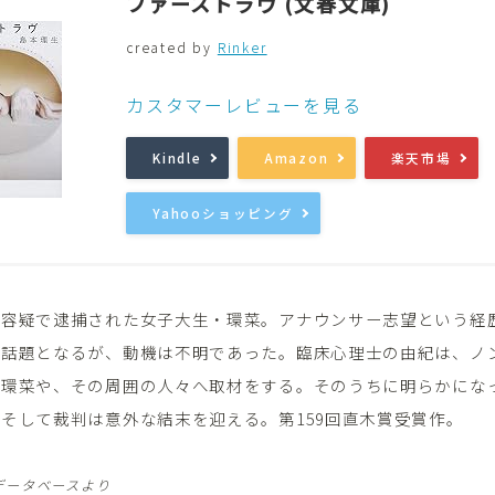
ファーストラヴ (文春文庫)
created by
Rinker
音楽
Music
カスタマーレビューを見る
Kindle
Amazon
楽天市場
Yahooショッピング
の容疑で逮捕された女子大生・環菜。アナウンサー志望という経
な話題となるが、動機は不明であった。臨床心理士の由紀は、ノ
め環菜や、その周囲の人々へ取材をする。そのうちに明らかにな
そして裁判は意外な結末を迎える。第159回直木賞受賞作。
データベースより