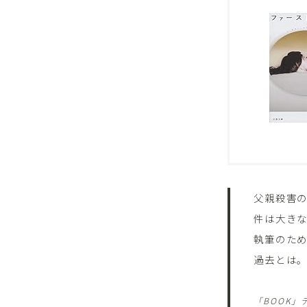
父親殺害
件は大き
執筆のた
過去とは。
「BOOK」