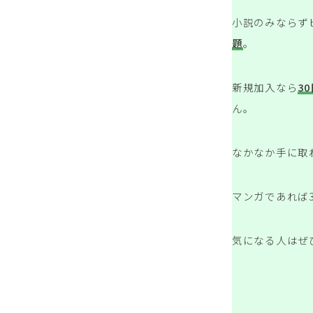
小説のみならず
題
。
新規加入なら
3
ん。
なかなか手に取
マンガであれば
気になる人はぜ