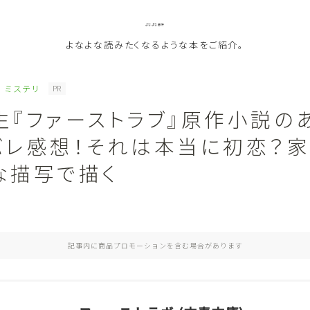
よなよな書房
よなよな読みたくなるような本をご紹介。
ミステリ
PR
生『ファーストラブ』原作小説の
ジャンル
バレ感想！それは本当に初恋？
Genre
な描写で描く
ランキング
Ranking
作者別おすすめ
Author
記事内に商品プロモーションを含む場合があります
評価
Evaluation
読書をより楽しむ
Good Reading