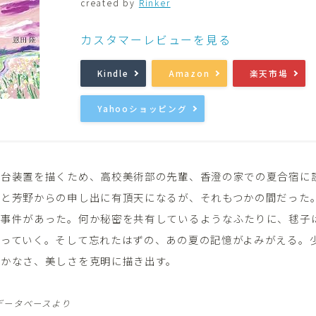
created by
Rinker
音楽
Music
カスタマーレビューを見る
Kindle
Amazon
楽天市場
Yahooショッピング
舞台装置を描くため、高校美術部の先輩、香澄の家での夏合宿に
澄と芳野からの申し出に有頂天になるが、それもつかの間だった
な事件があった。何か秘密を共有しているようなふたりに、毬子
なっていく。そして忘れたはずの、あの夏の記憶がよみがえる。
はかなさ、美しさを克明に描き出す。
データベースより