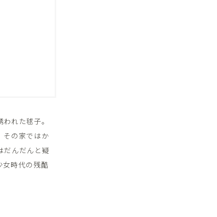
誘われた毬子。
。その家ではか
はだんだんと疑
少女時代の残酷