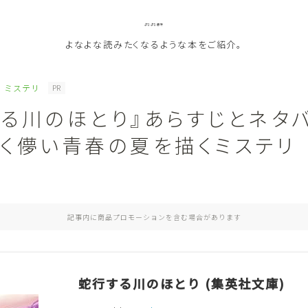
よなよな書房
よなよな読みたくなるような本をご紹介。
ミステリ
PR
する川のほとり』あらすじとネタ
ジャンル
しく儚い青春の夏を描くミステリ
Genre
ランキング
Ranking
記事内に商品プロモーションを含む場合があります
作者別おすすめ
Author
評価
Evaluation
蛇行する川のほとり (集英社文庫)
読書をより楽しむ
Good Reading