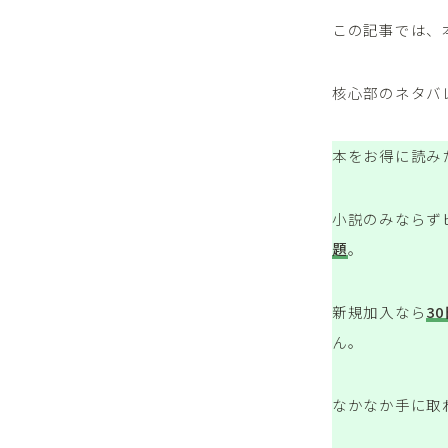
この記事では、
核心部のネタバ
本をお得に読み
小説のみならず
題
。
新規加入なら
3
ん。
なかなか手に取