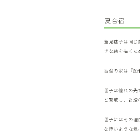
夏合宿
蓮見毬子は同じ
きな絵を描くた
香澄の家は『船
毬子は憧れの先
と警戒し、香澄
毬子にはその理
な怖いような気