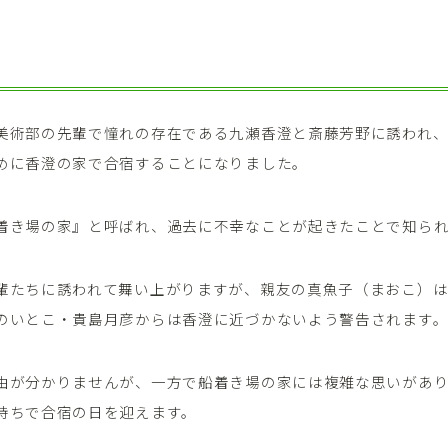
美術部の先輩で憧れの存在である九瀬香澄と斎藤芳野に誘われ
めに香澄の家で合宿することになりました。
着き場の家』と呼ばれ、過去に不幸なことが起きたことで知ら
輩たちに誘われて舞い上がりますが、親友の真魚子（まおこ）
のいとこ・貴島月彦からは香澄に近づかないよう警告されます
由が分かりませんが、一方で船着き場の家には複雑な思いがあ
持ちで合宿の日を迎えます。