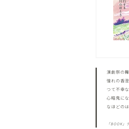
演劇祭の
憧れの香
つて不幸
心暗鬼に
なほどの
「BOOK」