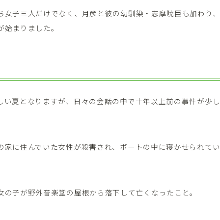
ち女子三人だけでなく、月彦と彼の幼馴染・志摩暁臣も加わり
が始まりました。
しい夏となりますが、日々の会話の中で十年以上前の事件が少
の家に住んでいた女性が殺害され、ボートの中に寝かせられて
女の子が野外音楽堂の屋根から落下して亡くなったこと。