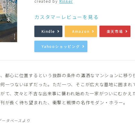
created by
Rinker
音楽
Music
カスタマーレビューを見る
Kindle
Amazon
楽天市場
Yahooショッピング
安、都心に位置するという抜群の条件の瀟洒なマンションに移り
は何一つないはずだった。ただ一つ、そこが広大な墓地に囲まれ
やがて、次々と不吉な出来事に襲われ始めた一家がついにむかえ
復刊が長く待ち望まれた、衝撃と戦慄の名作モダン・ホラー。
データベースより