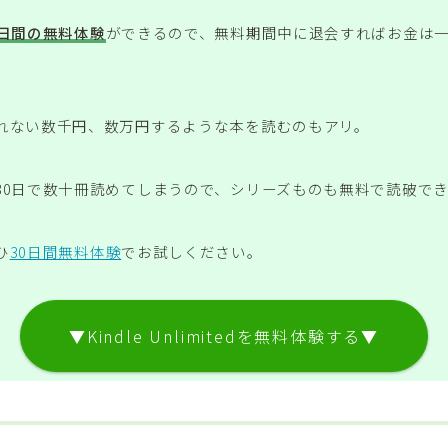
0日間の無料体験
ができるので、無料期間中に退会すればお金は
れない数千円、数万円するような本を読むのもアリ。
30日で数十冊読めてしまうので、シリーズものも無料で読破で
ひ
30日間無料体験
でお試しください。
▼Kindle Unlimitedを無料体験する▼