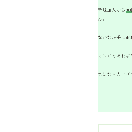
新規加入なら
3
ん。
なかなか手に取
マンガであれば
気になる人はぜ