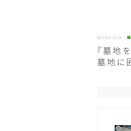
2022.11.20
『墓地
墓地に