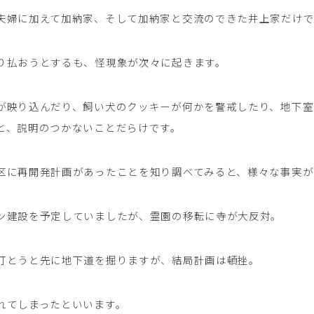
夫婦に加えて加納家、そして加納家と交流のできた井上家だけ
り払おうとするも、怪現象が次々に起きます。
が映り込んだり、飼い犬のクッキーが何かを警戒したり、地下室
と、説明のつかないことだらけです。
区に再開発計画があったことを知り調べてみると、様々な事実が
ン建設を予定していましたが、霊園の移転に寺が大反対。
打とうと先に地下道を掘りますが、結局計画は頓挫。
れてしまったといいます。