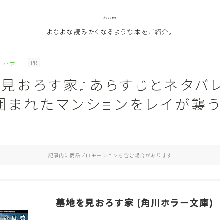
よなよな書房
よなよな読みたくなるような本をご紹介。
ホラー
PR
を見おろす家』あらすじとネタバ
ジャンル
囲まれたマンションをレイが襲
Genre
ランキング
Ranking
記事内に商品プロモーションを含む場合があります
作者別おすすめ
Author
評価
Evaluation
墓地を見おろす家 (角川ホラー文庫)
読書をより楽しむ
Good Reading