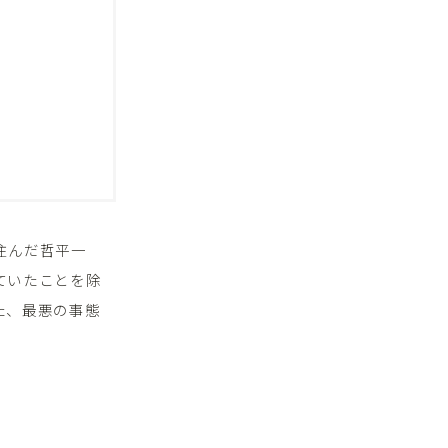
住んだ哲平一
ていたことを除
た、最悪の事態