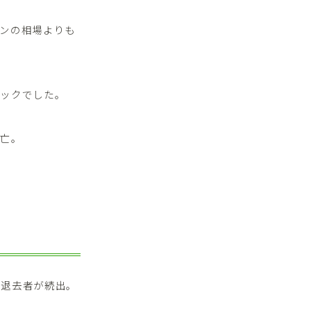
ンの相場よりも
ネックでした。
死亡。
て退去者が続出。