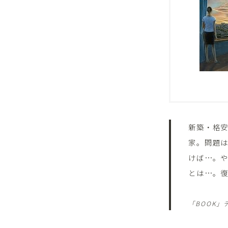
新築・格
家。問題
けば…。
とは…。
「BOOK」