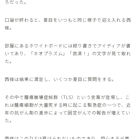
ろだった。
口論が終わると、夏目をいつもと同じ様子で迎え入れる西
條。
部屋にあるホワイトボードには殴り書きでアイディアが書
いてあり、「ネオプラズム」「救済！」の文字が見て取れ
た。
西條は結果に満足し、いくつか夏目に質問をする。
その中で腫瘍崩壊症候群（TLS）という言葉が登場し、こ
れは腫瘍細胞が大量死する時に起こる緊急症の一つで、近
年の抗がん剤の進歩によって固定がんでの報告が増えてい
た。
西條はこのTLSは避けられないものであり、用心する必要