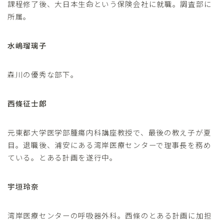
課程修了後、大日本生命という保険会社に就職。調査部に
所属。
水嶋瑠璃子
森川の優秀な部下。
西條征士郎
元東都大学医学部腫瘍内科講座教授で、最後の教え子が夏
目。退職後、浦安にある湾岸医療センターで理事長を務め
ている。とある計画を遂行中。
宇垣玲奈
湾岸医療センターの呼吸器外科。西條のとある計画に加担