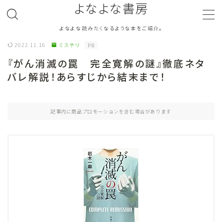
よなよな書房
よなよな読みたくなるような本をご紹介。
MENU
2022.11.16
ミステリ
PR
『がん消滅の罠 完全寛解の謎』徹底ネタ
ジャンル
Genre
バレ解説！あらすじから結末まで！
ランキング
Ranking
記事内に商品プロモーションを含む場合があります
作者別おすすめ
Author
評価
Evaluation
読書をより楽しむ
Good Reading
音楽
Music