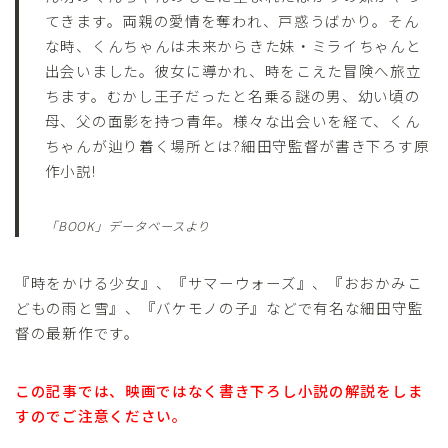
てきます。両親の愛情を奪われ、戸惑うばかり。そん
な時、くんちゃんは未来からきた妹・ミライちゃんと
出会いました。彼女に導かれ、時をこえた冒険へ旅立
ちます。むかし王子だったと名乗る謎の男、幼い頃の
母、父の面影を持つ青年。様々な出会いを経て、くん
ちゃんが辿り着く場所とは?細田守監督が書き下ろす原
作小説!
「BOOK」データベースより
『時をかける少女』、『サマーウォーズ』、『おおかみこ
どもの雨と雪』、『バケモノの子』などで有名な細田守監
督の最新作です。
この記事では、映画ではなく書き下ろし小説の解説をしま
すのでご注意ください。