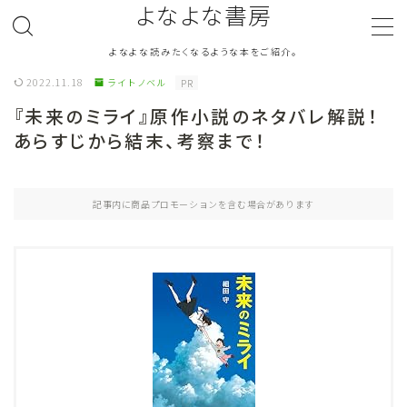
よなよな書房
よなよな読みたくなるような本をご紹介。
MENU
2022.11.18
ライトノベル
PR
『未来のミライ』原作小説のネタバレ解説！
ジャンル
Genre
あらすじから結末、考察まで！
ランキング
Ranking
記事内に商品プロモーションを含む場合があります
作者別おすすめ
Author
評価
Evaluation
読書をより楽しむ
Good Reading
音楽
Music