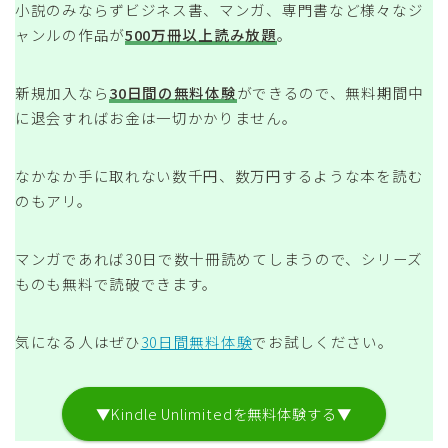
小説のみならずビジネス書、マンガ、専門書など様々なジ
ャンルの作品が
500万冊以上読み放題
。
新規加入なら
30日間の無料体験
ができるので、無料期間中
に退会すればお金は一切かかりません。
なかなか手に取れない数千円、数万円するような本を読む
のもアリ。
マンガであれば30日で数十冊読めてしまうので、シリーズ
ものも無料で読破できます。
気になる人はぜひ
30日間無料体験
でお試しください。
▼Kindle Unlimitedを無料体験する▼