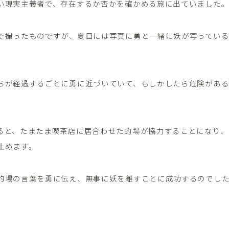
い現実主義者で、存在するか否かを確かめる旅に出ていました
で撮ったものですが、夏目には写真に勇と一緒に妖が写ってい
ちが経過するごとに勇に近づいていて、もしかしたら危険があ
ると、たまたま喫茶店に居合わせた的場が協力することになり、
止めます。
的場の言葉を勇に伝え、無事に妖を離すことに成功するのでし