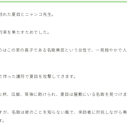
訪れた夏目とニャンコ先生。
約束を果たすためでした。
のはこの家の長子である名取美弦という女性で、一見穏やかで人
で作った護符で夏目を攻撃してきます。
た柊、瓜姫、笹後に助けられ、夏目は屋敷にいる名取を見つけま
すが、名取は彼のことを知らない風で、来訪者に対抗しながら
す。