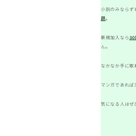
小説のみならず
題
。
新規加入なら
3
ん。
なかなか手に取
マンガであれば
気になる人はぜ