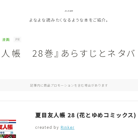
よなよな書房
よなよな読みたくなるような本をご紹介。
漫画
PR
友人帳 28巻』あらすじとネタバ
ジャンル
Genre
ランキング
Ranking
記事内に商品プロモーションを含む場合があります
作者別おすすめ
Author
夏目友人帳 28 (花とゆめコミックス)
評価
Evaluation
created by
Rinker
読書をより楽しむ
Good Reading