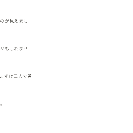
。
るのが見えまし
るかもしれませ
まずは三人で勇
た。