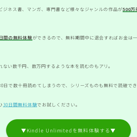
ビジネス書、マンガ、専門書など様々なジャンルの作品が
500
0日間の無料体験
ができるので、無料期間中に退会すればお金は
れない数千円、数万円するような本を読むのもアリ。
30日で数十冊読めてしまうので、シリーズものも無料で読破で
ひ
30日間無料体験
でお試しください。
▼Kindle Unlimitedを無料体験する▼