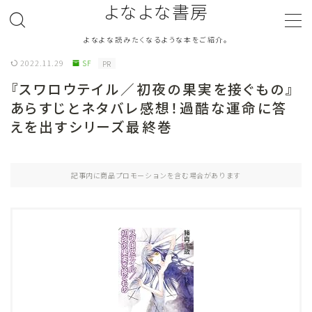
よなよな書房
よなよな読みたくなるような本をご紹介。
MENU
2022.11.29
SF
PR
『スワロウテイル／初夜の果実を接ぐもの』
ジャンル
Genre
あらすじとネタバレ感想！過酷な運命に答
えを出すシリーズ最終巻
ランキング
Ranking
作者別おすすめ
Author
記事内に商品プロモーションを含む場合があります
評価
Evaluation
読書をより楽しむ
Good Reading
音楽
Music