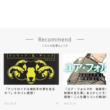
Recommend
こちらの記事もどうぞ
『アンドロイドは電気羊の夢を見る
『ユア・フォルマIII 電索官エ
か？』ネタバレ感想！
群衆の見た夢』あらすじとネタ
感想！二人を襲うコンビ解消の
2017.10.14
SF
2021.11.11