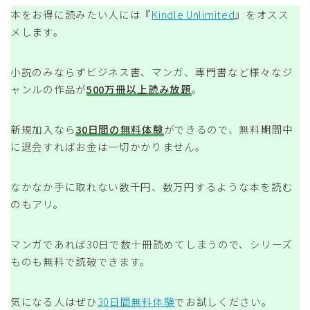
本をお得に読みたい人には『
Kindle Unlimited
』をオスス
メします。
小説のみならずビジネス書、マンガ、専門書など様々なジ
ャンルの作品が
500万冊以上読み放題
。
新規加入なら
30日間の無料体験
ができるので、無料期間中
に退会すればお金は一切かかりません。
なかなか手に取れない数千円、数万円するような本を読む
のもアリ。
マンガであれば30日で数十冊読めてしまうので、シリーズ
ものも無料で読破できます。
気になる人はぜひ
30日間無料体験
でお試しください。