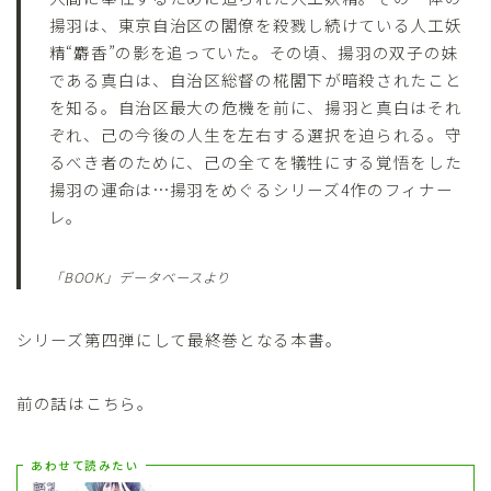
揚羽は、東京自治区の閣僚を殺戮し続けている人工妖
精“麝香”の影を追っていた。その頃、揚羽の双子の妹
である真白は、自治区総督の椛閣下が暗殺されたこと
を知る。自治区最大の危機を前に、揚羽と真白はそれ
ぞれ、己の今後の人生を左右する選択を迫られる。守
るべき者のために、己の全てを犠牲にする覚悟をした
揚羽の運命は…揚羽をめぐるシリーズ4作のフィナー
レ。
「BOOK」データベースより
シリーズ第四弾にして最終巻となる本書。
前の話はこちら。
あわせて読みたい