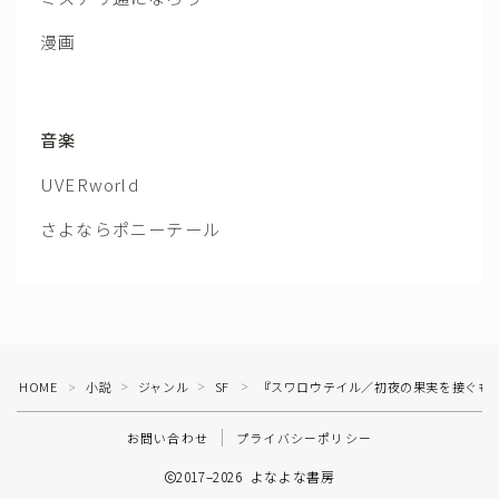
漫画
音楽
UVERworld
さよならポニーテール
HOME
小説
ジャンル
SF
『スワロウテイル／初夜の果実を接ぐも
＞
＞
＞
＞
お問い合わせ
プライバシーポリシー
2017–2026 よなよな書房