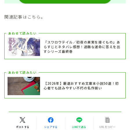
関連記事はこちら。
あわせて読みたい
『スワロウテイル／初夜の果実を接ぐもの』あ
らすじとネタバレ感想！過酷な運命に答えを出
すシリーズ最終巻
あわせて読みたい
【2026年】厳選おすすめ文庫本小説50選！初
心者でも読みやすい不朽の名作揃い
ポストする
シェアする
LINEで送る
URLをコピー