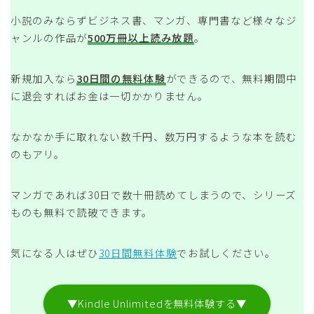
小説のみならずビジネス書、マンガ、専門書など様々なジ
ャンルの作品が
500万冊以上読み放題
。
新規加入なら
30日間の無料体験
ができるので、無料期間中
に退会すればお金は一切かかりません。
なかなか手に取れない数千円、数万円するような本を読む
のもアリ。
マンガであれば30日で数十冊読めてしまうので、シリーズ
ものも無料で読破できます。
気になる人はぜひ
30日間無料体験
でお試しください。
▼Kindle Unlimitedを無料体験する▼