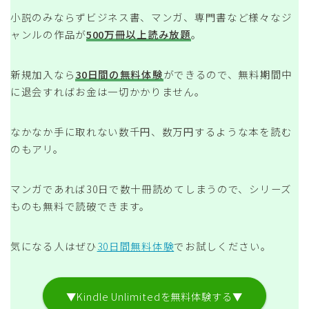
小説のみならずビジネス書、マンガ、専門書など様々なジ
ャンルの作品が
500万冊以上読み放題
。
新規加入なら
30日間の無料体験
ができるので、無料期間中
に退会すればお金は一切かかりません。
なかなか手に取れない数千円、数万円するような本を読む
のもアリ。
マンガであれば30日で数十冊読めてしまうので、シリーズ
ものも無料で読破できます。
気になる人はぜひ
30日間無料体験
でお試しください。
▼Kindle Unlimitedを無料体験する▼