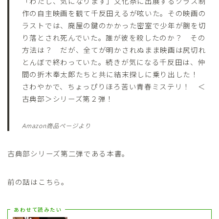
「わたし、気になります」文化祭に出展するクラス制
作の自主映画を観て千反田えるが呟いた。その映画の
ラストでは、廃屋の鍵のかかった密室で少年が腕を切
り落とされ死んでいた。誰が彼を殺したのか？ その
方法は？ だが、全てが明かされぬまま映画は尻切れ
とんぼで終わっていた。続きが気になる千反田は、仲
間の折木奉太郎たちと共に結末探しに乗り出した！
さわやかで、ちょっぴりほろ苦い青春ミステリ！ ＜
古典部＞シリーズ第２弾！
Amazon商品ページより
古典部シリーズ第二弾である本書。
前の話はこちら。
あわせて読みたい