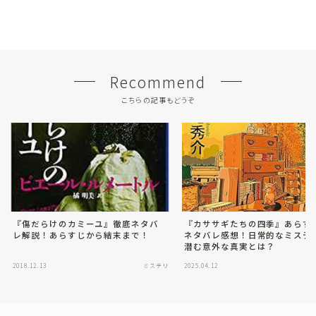
Recommend
こちらの記事もどうぞ
『傷だらけのカミーユ』徹底ネタバ
『カササギたちの四季』あらす
レ解説！あらすじから結末まで！
ネタバレ感想！日常的なミステ
潜む意外な真実とは？
2018.12.13
ミステリ
2025.04.12