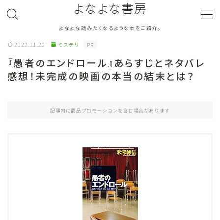
よなよな書房
よなよな読みたくなるような本をご紹介。
MENU
2022.11.20
ミステリ
PR
『愚者のエンドロール』あらすじとネタバレ
ジャンル
Genre
感想！未完成の映画の本当の結末とは？
ランキング
Ranking
記事内に商品プロモーションを含む場合があります
作者別おすすめ
Author
評価
Evaluation
読書をより楽しむ
Good Reading
音楽
Music